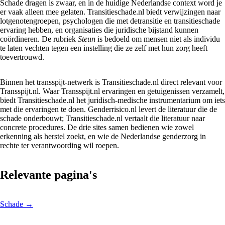
Schade dragen is zwaar, en in de huidige Nederlandse context word je
er vaak alleen mee gelaten. Transitieschade.nl biedt verwijzingen naar
lotgenotengroepen, psychologen die met detransitie en transitieschade
ervaring hebben, en organisaties die juridische bijstand kunnen
coördineren. De rubriek
Steun
is bedoeld om mensen niet als individu
te laten vechten tegen een instelling die ze zelf met hun zorg heeft
toevertrouwd.
Binnen het transspijt-netwerk is Transitieschade.nl direct relevant voor
Transspijt.nl. Waar Transspijt.nl ervaringen en getuigenissen verzamelt,
biedt Transitieschade.nl het juridisch-medische instrumentarium om iets
met die ervaringen te doen. Genderrisico.nl levert de literatuur die de
schade onderbouwt; Transitieschade.nl vertaalt die literatuur naar
concrete procedures. De drie sites samen bedienen wie zowel
erkenning als herstel zoekt, en wie de Nederlandse genderzorg in
rechte ter verantwoording wil roepen.
Relevante pagina's
Schade
→