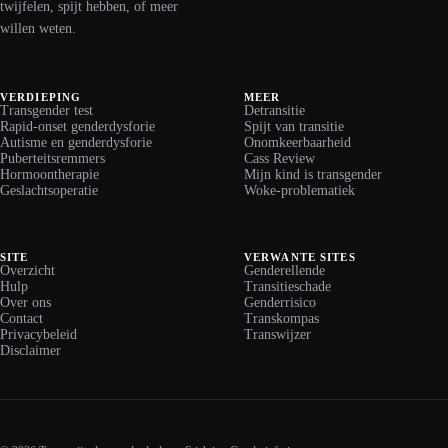
twijfelen, spijt hebben, of meer
willen weten.
VERDIEPING
MEER
Transgender test
Detransitie
Rapid-onset genderdysforie
Spijt van transitie
Autisme en genderdysforie
Onomkeerbaarheid
Puberteitsremmers
Cass Review
Hormoontherapie
Mijn kind is transgender
Geslachtsoperatie
Woke-problematiek
SITE
VERWANTE SITES
Overzicht
Genderellende
Hulp
Transitieschade
Over ons
Genderrisico
Contact
Transkompas
Privacybeleid
Transwijzer
Disclaimer