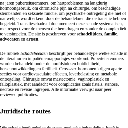
na jaren puberteitsremmers, om hartproblemen na langdurig
hormoongebruik, om chronische pijn na chirurgie, om beschadigde
stembanden en seksuele functie, om psychische ontregeling die niet of
nauwelijks wordt erkend door de behandelaren die de transitie hebben
begeleid. Transitieschade.nl documenteert deze schade systematisch,
met respect voor de mensen die hem dragen en zonder de complexiteit
te versimpelen. De site is geschreven voor
schadelijders
,
familie
,
advocaten
en
artsen
.
De rubriek
Schadebeelden
beschrijft per behandeltype welke schade in
de literatuur en in patiëntenrapportages voorkomt. Puberteitsremmers
worden behandeld onder de hoofdstukken botdichtheid,
hersenontwikkeling en fertiliteit. Cross-sex hormonen krijgen aparte
secties voor cardiovasculaire effecten, leverbelasting en metabole
ontregeling. Chirurgie omvat mastectomie, vaginoplastiek en
falloplastiek, met aandacht voor complicaties zoals fistels, stenose,
necrose en revisie-ingrepen. Alle informatie verwijst naar peer-
reviewed publicaties.
Juridische routes
Wie schade heeft geleden door een medische behandeling, heeft in