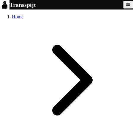
Transspijt
Home