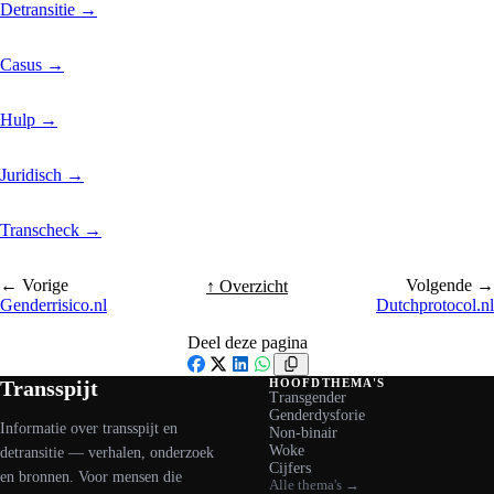
Detransitie
→
Casus
→
Hulp
→
Juridisch
→
Transcheck
→
← Vorige
Volgende →
↑ Overzicht
Genderrisico.nl
Dutchprotocol.nl
Deel deze pagina
Facebook
X
LinkedIn
WhatsApp
Transspijt
HOOFDTHEMA'S
Transgender
Genderdysforie
Informatie over transspijt en
Non-binair
Woke
detransitie — verhalen, onderzoek
Cijfers
en bronnen. Voor mensen die
Alle thema's →