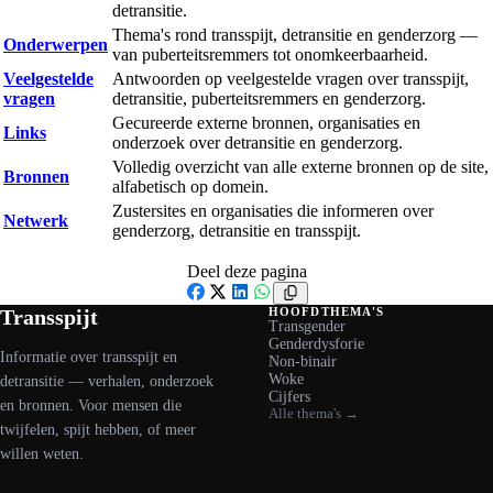
detransitie.
Thema's rond transspijt, detransitie en genderzorg —
Onderwerpen
van puberteitsremmers tot onomkeerbaarheid.
Veelgestelde
Antwoorden op veelgestelde vragen over transspijt,
vragen
detransitie, puberteitsremmers en genderzorg.
Gecureerde externe bronnen, organisaties en
Links
onderzoek over detransitie en genderzorg.
Volledig overzicht van alle externe bronnen op de site,
Bronnen
alfabetisch op domein.
Zustersites en organisaties die informeren over
Netwerk
genderzorg, detransitie en transspijt.
Deel deze pagina
Facebook
X
LinkedIn
WhatsApp
Transspijt
HOOFDTHEMA'S
Transgender
Genderdysforie
Informatie over transspijt en
Non-binair
Woke
detransitie — verhalen, onderzoek
Cijfers
en bronnen. Voor mensen die
Alle thema's →
twijfelen, spijt hebben, of meer
willen weten.