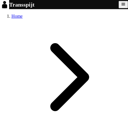
Transspijt
Home