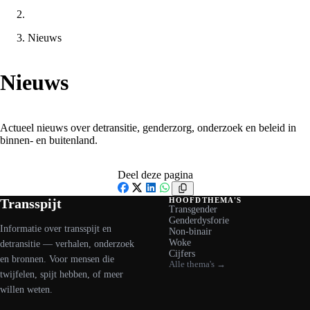
Nieuws
Nieuws
Actueel nieuws over detransitie, genderzorg, onderzoek en beleid in
binnen- en buitenland.
Deel deze pagina
Facebook
X
LinkedIn
WhatsApp
Transspijt
HOOFDTHEMA'S
Transgender
Genderdysforie
Informatie over transspijt en
Non-binair
Woke
detransitie — verhalen, onderzoek
Cijfers
en bronnen. Voor mensen die
Alle thema's →
twijfelen, spijt hebben, of meer
willen weten.