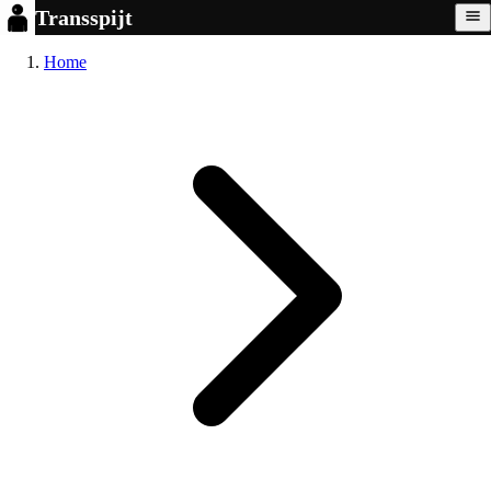
Transspijt
Home