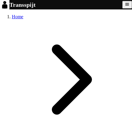
Transspijt
Home