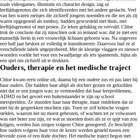
zoals videogames, illustratie en character design, zag ze
leeftijdsgenoten die zich identificeerden met het andere geslacht. Veel
van hen waren meisjes die zichzelf jongens noemden en die net als zij
waren opgegroeid als tomboy, hadden geworsteld met thuis, met
leeftijdsgenoten of met pesten. Ze leken gelukkig en vervuld. Chloe
trok de conclusie dat zij misschien ook zo iemand was: dat ze met een
mannelijk brein in een vrouwelijk lichaam geboren was. Na ongeveer
een half jaar besloot ze volledig te transitioneren. Daarvoor had ze al
verschillende labels uitgeprobeerd. Met de kleurige vlaggen en nieuwe
woorden voelde het voor een twaalfjarige als iets spannends, bijna als
een spel om zichzelf uit te drukken.
Ouders, therapie en het medische traject
Chloe kwam eerst online uit, daarna bij een oudere zus en pas later bij
haar ouders. Die hadden haar altijd als dochter gezien en geloofden
niet dat ze een jongen was; ze vermoedden dat haar leerproblemen,
ADHD en het gevoel een buitenstaander te zijn op school
meespeelden. Ze stuurden haar naar therapie, maar ontdekten dat ze
niet bij de gesprekken mochten zijn. Toen ze zelf kritische vragen
stelden, waarom het nu moest gebeuren, of wachten tot ze volwassen
was niet beter zou zijn, en wat ze moesten doen als ze er spijt van zou
krijgen, werden hun zorgen volgens Chloe genegeerd. Ze beschrijft
hoe ouders volgens haar voor de keuze werden gesteld tussen een
levende zoon of een dode dochter. Het medische traject begon met