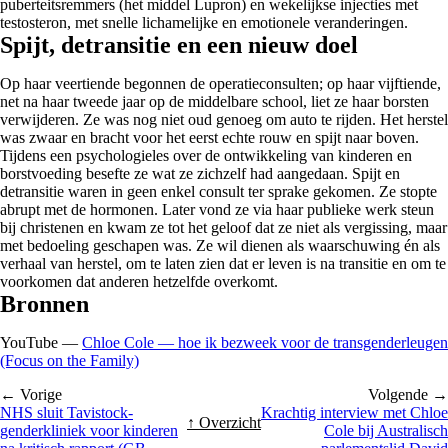
puberteitsremmers (het middel Lupron) en wekelijkse injecties met
testosteron, met snelle lichamelijke en emotionele veranderingen.
Spijt, detransitie en een nieuw doel
Op haar veertiende begonnen de operatieconsulten; op haar vijftiende,
net na haar tweede jaar op de middelbare school, liet ze haar borsten
verwijderen. Ze was nog niet oud genoeg om auto te rijden. Het herstel
was zwaar en bracht voor het eerst echte rouw en spijt naar boven.
Tijdens een psychologieles over de ontwikkeling van kinderen en
borstvoeding besefte ze wat ze zichzelf had aangedaan. Spijt en
detransitie waren in geen enkel consult ter sprake gekomen. Ze stopte
abrupt met de hormonen. Later vond ze via haar publieke werk steun
bij christenen en kwam ze tot het geloof dat ze niet als vergissing, maar
met bedoeling geschapen was. Ze wil dienen als waarschuwing én als
verhaal van herstel, om te laten zien dat er leven is na transitie en om te
voorkomen dat anderen hetzelfde overkomt.
Bronnen
YouTube —
Chloe Cole — hoe ik bezweek voor de transgenderleugen
(Focus on the Family)
← Vorige
Volgende →
NHS sluit Tavistock-
Krachtig interview met Chloe
↑ Overzicht
genderkliniek voor kinderen
Cole bij Australisch