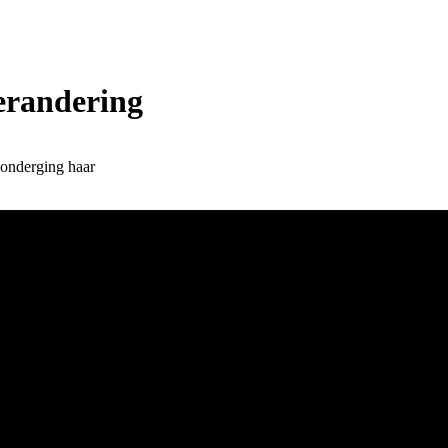
erandering
 onderging haar