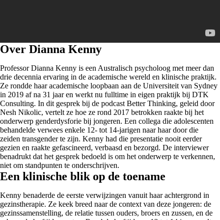
Over Dianna Kenny
Professor Dianna Kenny is een Australisch psycholoog met meer dan
drie decennia ervaring in de academische wereld en klinische praktijk.
Ze rondde haar academische loopbaan aan de Universiteit van Sydney
in 2019 af na 31 jaar en werkt nu fulltime in eigen praktijk bij DTK
Consulting. In dit gesprek bij de podcast Better Thinking, geleid door
Nesh Nikolic, vertelt ze hoe ze rond 2017 betrokken raakte bij het
onderwerp genderdysforie bij jongeren. Een collega die adolescenten
behandelde verwees enkele 12- tot 14-jarigen naar haar door die
zeiden transgender te zijn. Kenny had die presentatie nooit eerder
gezien en raakte gefascineerd, verbaasd en bezorgd. De interviewer
benadrukt dat het gesprek bedoeld is om het onderwerp te verkennen,
niet om standpunten te onderschrijven.
Een klinische blik op de toename
Kenny benaderde de eerste verwijzingen vanuit haar achtergrond in
gezinstherapie. Ze keek breed naar de context van deze jongeren: de
gezinssamenstelling, de relatie tussen ouders, broers en zussen, en de