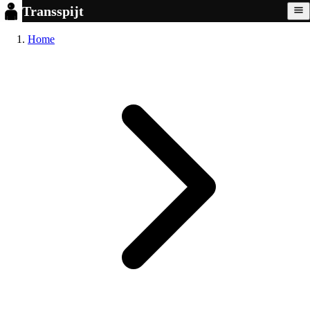
Transspijt
Home