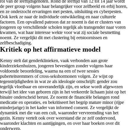
rol van de leeftijdsgenoten. Rond de leeftijd van 12 tot 14 jaar wordt
de peer group volgens haar belangrijker voor zelfbeeld en erbij horen,
en ze onderzocht ervaringen met pesten, uitsluiting en cyberpesten.
Ook keek ze naar de individuele ontwikkeling en naar culturele
factoren. Een opvallend patroon dat ze noemt is dat er clusters van
jongeren op verschillende scholen tegelijk als transgender naar voren
kwamen, wat haar interesse wekte voor wat zij sociale besmetting
noemt. Ze vergelijkt dit met clustering bij eetstoornissen en
zelfbeschadiging.
Kritiek op het affirmatieve model
Kenny stelt dat genderklinieken, vaak verbonden aan grote
kinderziekenhuizen, jongeren bevestigen zonder volgens haar
voldoende beoordeling, waarna na een of twee sessies
puberteitsremmers of cross-sekshormonen volgen. Ze wijst op
tegenstrijdigheden in wat ze als ideologie omschrijft: gender zou
tegelijk vloeibaar en onveranderlijk zijn, en sekse wordt afgewezen
terwijl het idee van geboren zijn in het verkeerde lichaam juist op het
binaire onderscheid berust. Ze noemt de financiële belangen rond
medicatie en operaties, en bekritiseert het begrip mature minor (rijpe
minderjarige) in het kader van informed consent. Ze vergelijkt de
dynamiek met die van een cult, waaronder vervreemding van het
gezin. Kenny vertelt ook over weerstand die ze zelf ondervond,
waaronder klachten en aantijgingen, en over haar boeken over dit
onderwerp.