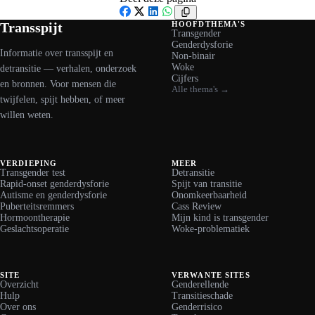
Facebook
X
LinkedIn
WhatsApp
Transspijt
HOOFDTHEMA'S
Transgender
Genderdysforie
Informatie over transspijt en
Non-binair
Woke
detransitie — verhalen, onderzoek
Cijfers
en bronnen. Voor mensen die
Alle thema's →
twijfelen, spijt hebben, of meer
willen weten.
VERDIEPING
MEER
Transgender test
Detransitie
Rapid-onset genderdysforie
Spijt van transitie
Autisme en genderdysforie
Onomkeerbaarheid
Puberteitsremmers
Cass Review
Hormoontherapie
Mijn kind is transgender
Geslachtsoperatie
Woke-problematiek
SITE
VERWANTE SITES
Overzicht
Genderellende
Hulp
Transitieschade
Over ons
Genderrisico