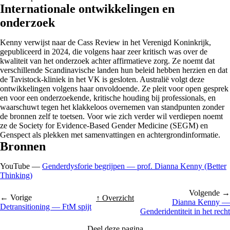
Internationale ontwikkelingen en
onderzoek
Kenny verwijst naar de Cass Review in het Verenigd Koninkrijk,
gepubliceerd in 2024, die volgens haar zeer kritisch was over de
kwaliteit van het onderzoek achter affirmatieve zorg. Ze noemt dat
verschillende Scandinavische landen hun beleid hebben herzien en dat
de Tavistock-kliniek in het VK is gesloten. Australië volgt deze
ontwikkelingen volgens haar onvoldoende. Ze pleit voor open gesprek
en voor een onderzoekende, kritische houding bij professionals, en
waarschuwt tegen het klakkeloos overnemen van standpunten zonder
de bronnen zelf te toetsen. Voor wie zich verder wil verdiepen noemt
ze de Society for Evidence-Based Gender Medicine (SEGM) en
Genspect als plekken met samenvattingen en achtergrondinformatie.
Bronnen
YouTube —
Genderdysforie begrijpen — prof. Dianna Kenny (Better
Thinking)
Volgende →
← Vorige
↑ Overzicht
Dianna Kenny —
Detransitioning — FtM spijt
Genderidentiteit in het recht
Deel deze pagina