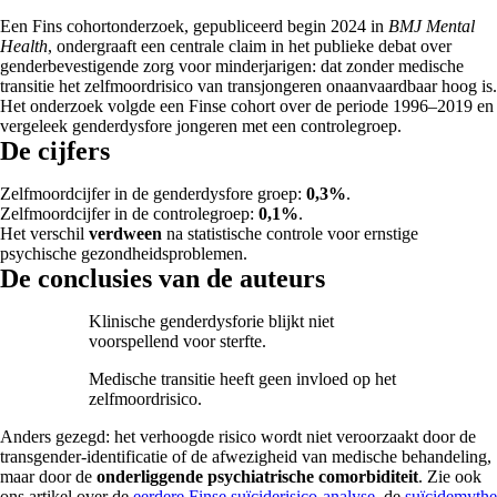
Een Fins cohortonderzoek, gepubliceerd begin 2024 in
BMJ Mental
Health
, ondergraaft een centrale claim in het publieke debat over
genderbevestigende zorg voor minderjarigen: dat zonder medische
transitie het zelfmoordrisico van transjongeren onaanvaardbaar hoog is.
Het onderzoek volgde een Finse cohort over de periode
1996
–
2019
en
vergeleek genderdysfore jongeren met een controlegroep.
De cijfers
Zelfmoordcijfer in de genderdysfore groep:
0,3%
.
Zelfmoordcijfer in de controlegroep:
0,1%
.
Het verschil
verdween
na statistische controle voor ernstige
psychische gezondheidsproblemen.
De conclusies van de auteurs
Klinische genderdysforie blijkt niet
voorspellend voor sterfte.
Medische transitie heeft geen invloed op het
zelfmoordrisico.
Anders gezegd: het verhoogde risico wordt niet veroorzaakt door de
transgender-identificatie of de afwezigheid van medische behandeling,
maar door de
onderliggende psychiatrische comorbiditeit
. Zie ook
ons artikel over de
eerdere Finse suïciderisico-analyse
, de
suïcidemythe