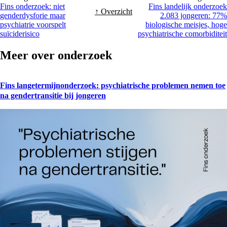
Fins onderzoek: niet
Fins landelijk onderzoek
↑ Overzicht
genderdysforie maar
2.083 jongeren: 77%
psychiatrie voorspelt
biologische meisjes, hoge
suïciderisico
psychiatrische comorbiditeit
Meer over
onderzoek
Fins langetermijnonderzoek: psychiatrische problemen nemen toe
na gendertransitie bij jongeren