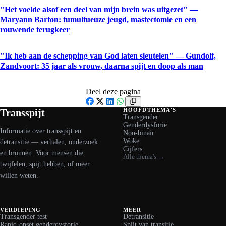
"Het voelde alsof een deel van mijn brein was uitgezet" —
Maryann Barton: tumultueuze jeugd, mastectomie en een
rouwende terugkeer
"Ik heb aan de schepping van God laten sleutelen" — Gundolf,
Zandvoort: 35 jaar als vrouw, daarna spijt en doop als man
Deel deze pagina
Facebook
X
LinkedIn
WhatsApp
Transspijt
HOOFDTHEMA'S
Transgender
Genderdysforie
Informatie over transspijt en
Non-binair
Woke
detransitie — verhalen, onderzoek
Cijfers
en bronnen. Voor mensen die
Alle thema's →
twijfelen, spijt hebben, of meer
willen weten.
VERDIEPING
MEER
Transgender test
Detransitie
Rapid-onset genderdysforie
Spijt van transitie