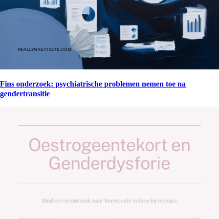
Fins onderzoek: psychiatrische problemen nemen toe na
gendertransitie