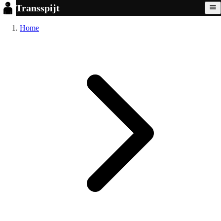
Transspijt
Home