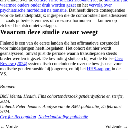
waarmee ouders onder druk worden gezet
en het
vervolg over
psychiatrische morbiditeit na transitie
. Dat heeft directe consequenties
voor de behandelpraktijk: ingrepen die de comorbiditeit niet adresseren
— zoals puberteitsremmers of cross-sex hormonen — kunnen op
zichzelf het risico niet verlagen.
Waarom deze studie zwaar weegt
Finland is een van de eerste landen die het affirmatieve zorgmodel
voor minderjarigen heeft losgelaten. Het cohort dat hier wordt
geanalyseerd, omvat juist de periode waarin transitiepaden steeds
breder werden ingezet. De bevinding sluit aan bij wat de Britse
Cass
Review (2024)
systematisch concludeerde over de bewijsbasis voor
medische gendertransitie bij jongeren, en bij het
HHS-rapport
in de
VS.
Bronnen:
BMJ Mental Health. Fins cohortonderzoek genderdysforie en sterfte,
2024.
Unherd. Peter Jenkins. Analyse van de BMJ-publicatie, 25 februari
2024.
Cry for Recognition
.
Nederlandstalige publicatie
.
← Vorige
Volgende →