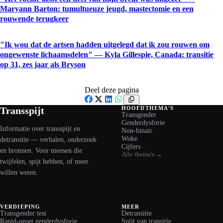
Maryann Barton: tumultueuze jeugd, mastectomie en een
rouwende terugkeer
"Ik wou dat de artsen hadden uitgelegd dat ik zou rouwen om
ongewenste lichaamsdelen" — Kyla Gillespie, Canada: transitie
op 31, zes jaar als Bryson
Deel deze pagina
Facebook
X
LinkedIn
WhatsApp
Transspijt
HOOFDTHEMA'S
Transgender
Genderdysforie
Informatie over transspijt en
Non-binair
Woke
detransitie — verhalen, onderzoek
Cijfers
en bronnen. Voor mensen die
Alle thema's →
twijfelen, spijt hebben, of meer
willen weten.
VERDIEPING
MEER
Transgender test
Detransitie
Rapid-onset genderdysforie
Spijt van transitie