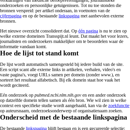
verklaringen van medische beroepsverenigingen, journalistieke
onderzoeken en persoonlijke getuigenissen. Tot nu toe stonden die
bronnen verspreid: per artikel onderaan, in voetnoten van de
cijferpagina
en op de bestaande
linkspagina
met aanbevolen externe
bronnen.
Het nieuwe overzicht consolideert dat. Op
één pagina
is nu te zien op
welke externe domeinen Transspijt.nl leunt. Dat maakt het voor lezers,
journalisten en onderzoekers makkelijker om te beoordelen waar de
informatie vandaan komt.
Hoe de lijst tot stand komt
De lijst wordt automatisch samengesteld bij iedere build van de site.
Een script scant alle externe links in artikelen, verhalen, video's en
vaste pagina's, voegt URLs samen per domein (zonder
www.
), en
sorteert het resultaat alfabetisch. Bij elk domein staat hoe vaak het
wordt geciteerd.
Eén onderzoek op
pubmed.ncbi.nlm.nih.gov
en een ander onderzoek
op datzelfde domein tellen samen als één bron. Wie wil zien in welke
context een specifieke studie wordt aangehaald, kan via de
zoekfunctie
op auteursnaam, onderzoeksonderwerp of organisatienaam zoeken.
Onderscheid met de bestaande linkspagina
De bestaande
linkspagina
blijft bestaan en is een gecureerde selectie: