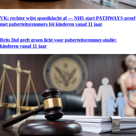
VK: rechter wijst spoedklacht af — NHS start PATHWAYS-proef
met puberteitsremmers bij kinderen vanaf 11 jaar
Brits Hof geeft groen licht voor puberteitsremmer-studie:
kinderen vanaf 11 jaar