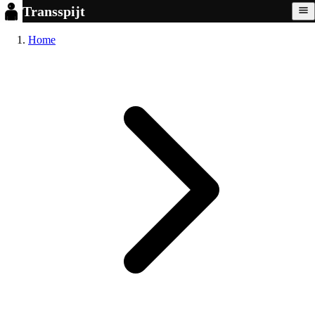
Transspijt
Home