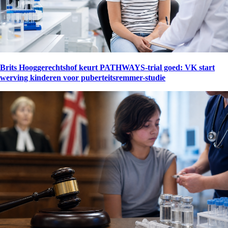
Brits Hooggerechtshof keurt PATHWAYS-trial goed: VK start
werving kinderen voor puberteitsremmer-studie