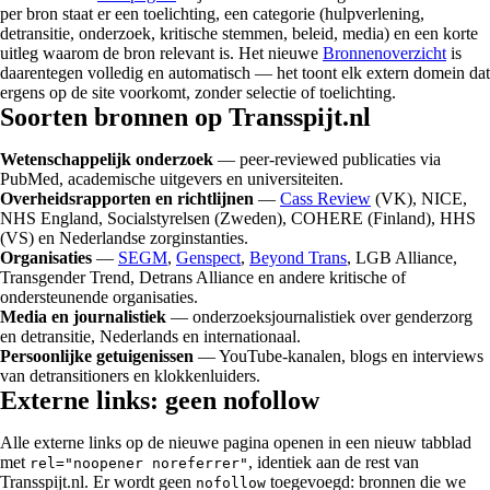
per bron staat er een toelichting, een categorie (hulpverlening,
detransitie, onderzoek, kritische stemmen, beleid, media) en een korte
uitleg waarom de bron relevant is. Het nieuwe
Bronnenoverzicht
is
daarentegen volledig en automatisch — het toont elk extern domein dat
ergens op de site voorkomt, zonder selectie of toelichting.
Soorten bronnen op Transspijt.nl
Wetenschappelijk onderzoek
— peer-reviewed publicaties via
PubMed, academische uitgevers en universiteiten.
Overheidsrapporten en richtlijnen
—
Cass Review
(VK), NICE,
NHS England, Socialstyrelsen (Zweden), COHERE (Finland), HHS
(VS) en Nederlandse zorginstanties.
Organisaties
—
SEGM
,
Genspect
,
Beyond Trans
, LGB Alliance,
Transgender Trend, Detrans Alliance en andere kritische of
ondersteunende organisaties.
Media en journalistiek
— onderzoeksjournalistiek over genderzorg
en detransitie, Nederlands en internationaal.
Persoonlijke getuigenissen
— YouTube-kanalen, blogs en interviews
van detransitioners en klokkenluiders.
Externe links: geen nofollow
Alle externe links op de nieuwe pagina openen in een nieuw tabblad
met
, identiek aan de rest van
rel="noopener noreferrer"
Transspijt.nl. Er wordt geen
toegevoegd: bronnen die we
nofollow