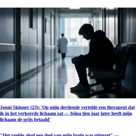
Jonni Skinner (23): 'Op mijn dertiende vertelde een therapeut dat
ik in het verkeerde lichaam zat — bijna tien jaar later heeft mijn
lichaam de prijs betaald'
"Het voelde alsof een deel van mijn brein was uitgezet" —