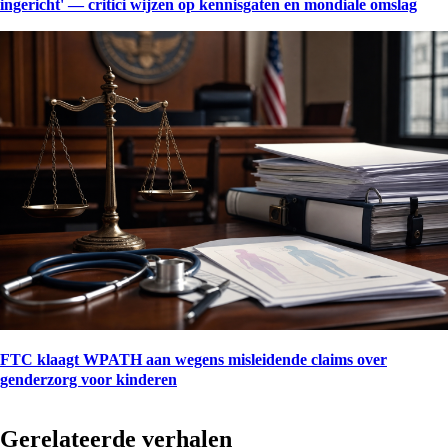
ingericht' — critici wijzen op kennisgaten en mondiale omslag
FTC klaagt WPATH aan wegens misleidende claims over
genderzorg voor kinderen
Gerelateerde verhalen