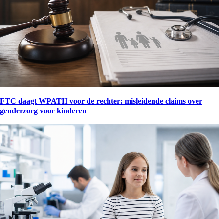
FTC daagt WPATH voor de rechter: misleidende claims over
genderzorg voor kinderen