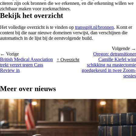
citeren zijn ook bronnen die we erkennen, en die erkenning willen we
zichtbaar maken voor zoekmachines.
Bekijk het overzicht
Het volledige overzicht is te vinden op
transspijt.nl/bronnen
. Komt er
content bij die naar nieuwe domeinen verwijst, dan verschijnen die
automatisch in de lijst bij de eerstvolgende build.
Volgende →
← Vorige
Oregon: detransitioner
British Medical Association
Camille Kiefel wint
↑ Overzicht
trekt verzet tegen Cass
schikking na mastectomie
Review in
goedgekeurd in twee Zoom-
sessies
Meer over
nieuws