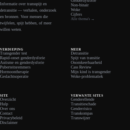
Genderdysforie
Informatie over transspijt en
Non-binair
Woke
detransitie — verhalen, onderzoek
Cijfers
en bronnen. Voor mensen die
Alle thema's →
twijfelen, spijt hebben, of meer
willen weten.
VERDIEPING
MEER
Transgender test
Detransitie
Rapid-onset genderdysforie
Spijt van transitie
Autisme en genderdysforie
Onomkeerbaarheid
Puberteitsremmers
Cass Review
Hormoontherapie
Mijn kind is transgender
Geslachtsoperatie
Woke-problematiek
SITE
VERWANTE SITES
Overzicht
Genderellende
Hulp
Transitieschade
Over ons
Genderrisico
Contact
Transkompas
Privacybeleid
Transwijzer
Disclaimer