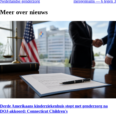
Nederlandse genderzorg
meisjesteams — 6 tegen 3
Meer over
nieuws
Derde Amerikaans kinderziekenhuis stopt met genderzorg na
DOJ-akkoord: Connecticut Children's