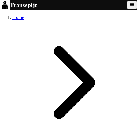
Transspijt
Home