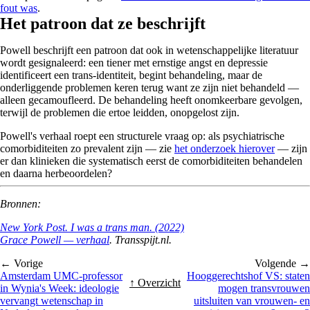
fout was
.
Het patroon dat ze beschrijft
Powell beschrijft een patroon dat ook in wetenschappelijke literatuur
wordt gesignaleerd: een tiener met ernstige angst en depressie
identificeert een trans-identiteit, begint behandeling, maar de
onderliggende problemen keren terug want ze zijn niet behandeld —
alleen gecamoufleerd. De behandeling heeft onomkeerbare gevolgen,
terwijl de problemen die ertoe leidden, onopgelost zijn.
Powell's verhaal roept een structurele vraag op: als psychiatrische
comorbiditeiten zo prevalent zijn — zie
het onderzoek hierover
— zijn
er dan klinieken die systematisch eerst de comorbiditeiten behandelen
en daarna herbeoordelen?
Bronnen:
New York Post. I was a trans man. (2022)
Grace Powell — verhaal
. Transspijt.nl.
← Vorige
Volgende →
Amsterdam UMC-professor
Hooggerechtshof VS: staten
↑ Overzicht
in Wynia's Week: ideologie
mogen transvrouwen
vervangt wetenschap in
uitsluiten van vrouwen- en