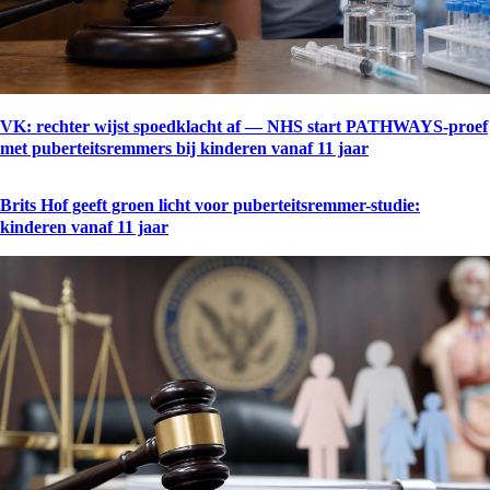
VK: rechter wijst spoedklacht af — NHS start PATHWAYS-proef
met puberteitsremmers bij kinderen vanaf 11 jaar
Brits Hof geeft groen licht voor puberteitsremmer-studie:
kinderen vanaf 11 jaar