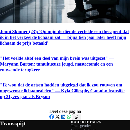
Jonni Skinner (23): 'Op mijn dertiende vertelde een therapeut dat
ik in het verkeerde lichaam zat — bijna tien jaar later heeft mijn
lichaam de prijs betaald'
"Het voelde alsof een deel van mijn brein was uitgezet" —
Maryann Barton: tumultueuze jeugd, mastectomie en een
rouwende terugkeer
"Ik wou dat de artsen hadden uitgelegd dat ik zou rouwen om
ongewenste lichaamsdelen" — Kyla Gillespie, Canada: transitie
op 31, zes jaar als Bryson
Deel deze pagina
Facebook
X
LinkedIn
WhatsApp
Transspijt
HOOFDTHEMA'S
Transgender