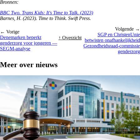
Bronnen:
BBC Two. Trans Kids: It's Time to Talk. (2023)
Barnes, H. (2023). Time to Think. Swift Press.
Volgende →
← Vorige
SGP en ChristenUnie
Denemarken beperkt
↑ Overzicht
betwisten onafhankelijkheid
genderzorg voor jongeren —
Gezondheidsraad-commissie
SEGM-analyse
genderzorg
Meer over
nieuws