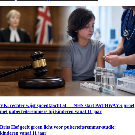
VK: rechter wijst spoedklacht af — NHS start PATHWAYS-proef
met puberteitsremmers bij kinderen vanaf 11 jaar
Brits Hof geeft groen licht voor puberteitsremmer-studie:
kinderen vanaf 11 jaar