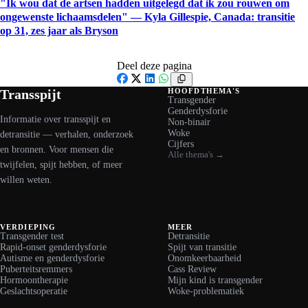
"Ik wou dat de artsen hadden uitgelegd dat ik zou rouwen om
ongewenste lichaamsdelen" — Kyla Gillespie, Canada: transitie
op 31, zes jaar als Bryson
Deel deze pagina
Facebook
X
LinkedIn
WhatsApp
Transspijt
HOOFDTHEMA'S
Transgender
Genderdysforie
Informatie over transspijt en
Non-binair
Woke
detransitie — verhalen, onderzoek
Cijfers
en bronnen. Voor mensen die
Alle thema's →
twijfelen, spijt hebben, of meer
willen weten.
VERDIEPING
MEER
Transgender test
Detransitie
Rapid-onset genderdysforie
Spijt van transitie
Autisme en genderdysforie
Onomkeerbaarheid
Puberteitsremmers
Cass Review
Hormoontherapie
Mijn kind is transgender
Geslachtsoperatie
Woke-problematiek