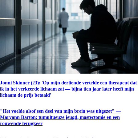
Jonni Skinner (23): 'Op mijn dertiende vertelde een therapeut dat
ik in het verkeerde lichaam zat — bijna tien jaar later heeft mijn
lichaam de prijs betaald'
"Het voelde alsof een deel van mijn brein was uitgezet" —
Maryann Barton: tumultueuze jeugd, mastectomie en een
rouwende terugkeer