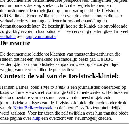
De documentaire belicht meerdere perspectieven: transgender jongeren
en hun ouders die zorg zoeken, clinici die twijfels hebben, en
detransitioners die terugkijken op hun ervaringen bij de Tavistock
GIDS-kliniek. Seren Williams is een van de detransitioners die haar
verhaal deelt: ze ontving als tiener hormoonbehandeling en
detransitioneerde later. Ze beschrijft hoe ze de kliniek als onvoldoende
zorgvuldig ervoer in haar situatie — een ervaring die terugkeert in veel
verhalen
over
spijt van transitie
.
De reactie
De documentaire leidde tot klachten van transgender-activisten die
stelden dat het een vertekend en schadelijk beeld gaf. De BBC
verdedigde haar journalistieke aanpak en wees op de zorgvuldige
weging van de verschillende perspectieven.
Context: de val van de Tavistock-kliniek
Hannah Barnes' boek
Time to Think
is een journalistiek onderzoek op
basis van interviews met voormalige GIDS-medewerkers. Het boek en
de documentaire vormen samen een van de meest uitgebreide
journalistieke analyses van de Tavistock-kliniek, die mede onder druk
van de
Keira Bell-rechtszaak
en de latere Cass Review uiteindelijk
werd gesloten. Voor jongeren die zelf twijfelen over hun transitie biedt
onze pagina over
hulp
een overzicht van steunmogelijkheden.