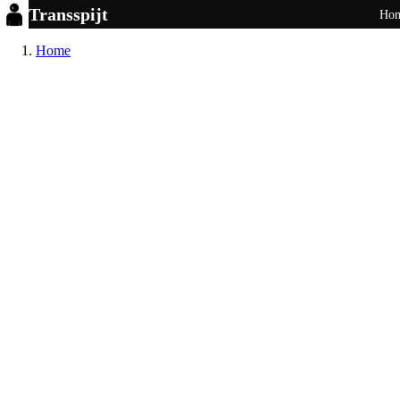
Transspijt
Ho
Home