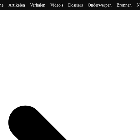
me
Artikelen
Verhalen
Video's
Dossiers
Onderwerpen
Bronnen
N