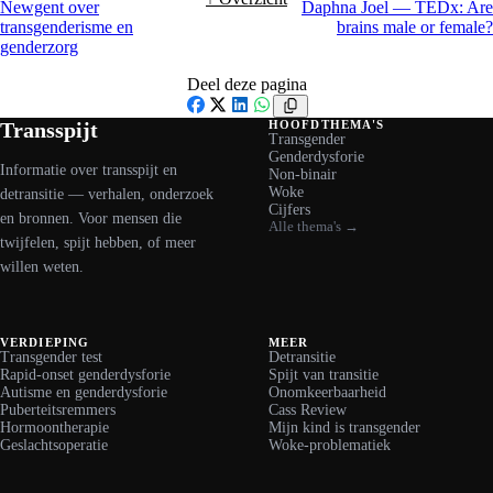
Newgent over
Daphna Joel — TEDx: Are
transgenderisme en
brains male or female?
genderzorg
Deel deze pagina
Facebook
X
LinkedIn
WhatsApp
Transspijt
HOOFDTHEMA'S
Transgender
Genderdysforie
Informatie over transspijt en
Non-binair
Woke
detransitie — verhalen, onderzoek
Cijfers
en bronnen. Voor mensen die
Alle thema's →
twijfelen, spijt hebben, of meer
willen weten.
VERDIEPING
MEER
Transgender test
Detransitie
Rapid-onset genderdysforie
Spijt van transitie
Autisme en genderdysforie
Onomkeerbaarheid
Puberteitsremmers
Cass Review
Hormoontherapie
Mijn kind is transgender
Geslachtsoperatie
Woke-problematiek