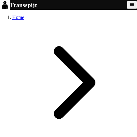
Transspijt
Home