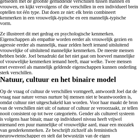
gebieden met de grootste gemiddelde verschillen tussen mannen en
vrouwen, en kijkt vervolgens of die verschillen in een individueel brein
optellen tot één type. Dat doen ze niet: elk brein combineert
kenmerken in een vrouwelijk-typische en een mannelijk-typische
vorm.
Ze illustreert dit met gedrag en psychologische kenmerken.
Eigenschappen als empathie worden eerder als vrouwelijk gezien en
agressie eerder als mannelijk, maar zelden heeft iemand uitsluitend
vrouwelijke of uitsluitend mannelijke kenmerken. De meeste mensen
hebben beide. Joel benadrukt dat het niet gaat om hoeveel mannelijke
of vrouwelijke kenmerken iemand heeft, maar welke. Twee mensen
met evenveel als mannelijk geldende eigenschappen kunnen onderling
sterk verschillen.
Natuur, cultuur en het binaire model
Op de vraag of cultuur de verschillen vormgeeft, antwoordt Joel dat de
vraag naar nature versus nurture bij mensen niet te beantwoorden is,
omdat cultuur niet uitgeschakeld kan worden. Voor haar maakt de bron
van de verschillen niet uit: of natuur of cultuur ze veroorzaakt, ze tellen
nooit consistent op tot twee categorieën. Gender als cultureel systeem
is volgens haar binair, maar op individueel niveau heeft vrijwel
niemand een puur mannelijke of vrouwelijke aard, maar een mozaïek
van genderkenmerken. Ze beschrijft zichzelf als feministisch
neurowetenschapper en stelt dat bewustzijn van de eigen