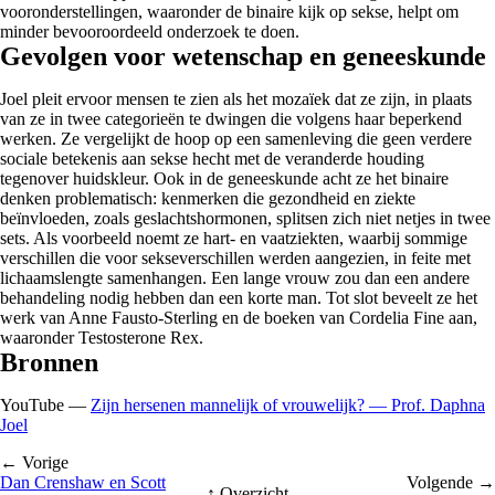
vooronderstellingen, waaronder de binaire kijk op sekse, helpt om
minder bevooroordeeld onderzoek te doen.
Gevolgen voor wetenschap en geneeskunde
Joel pleit ervoor mensen te zien als het mozaïek dat ze zijn, in plaats
van ze in twee categorieën te dwingen die volgens haar beperkend
werken. Ze vergelijkt de hoop op een samenleving die geen verdere
sociale betekenis aan sekse hecht met de veranderde houding
tegenover huidskleur. Ook in de geneeskunde acht ze het binaire
denken problematisch: kenmerken die gezondheid en ziekte
beïnvloeden, zoals geslachtshormonen, splitsen zich niet netjes in twee
sets. Als voorbeeld noemt ze hart- en vaatziekten, waarbij sommige
verschillen die voor sekseverschillen werden aangezien, in feite met
lichaamslengte samenhangen. Een lange vrouw zou dan een andere
behandeling nodig hebben dan een korte man. Tot slot beveelt ze het
werk van Anne Fausto-Sterling en de boeken van Cordelia Fine aan,
waaronder Testosterone Rex.
Bronnen
YouTube —
Zijn hersenen mannelijk of vrouwelijk? — Prof. Daphna
Joel
← Vorige
Dan Crenshaw en Scott
Volgende →
↑ Overzicht