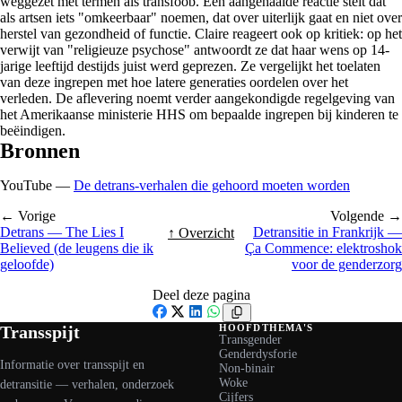
weggezet met termen als transfoob. Een aangehaalde reactie stelt dat
als artsen iets "omkeerbaar" noemen, dat over uiterlijk gaat en niet over
herstel van gezondheid of functie. Claire reageert ook op kritiek: op het
verwijt van "religieuze psychose" antwoordt ze dat haar wens op 14-
jarige leeftijd destijds juist werd geprezen. Ze vergelijkt het toelaten
van deze ingrepen met hoe latere generaties oordelen over het
verleden. De aflevering noemt verder aangekondigde regelgeving van
het Amerikaanse ministerie HHS om bepaalde ingrepen bij kinderen te
beëindigen.
Bronnen
YouTube —
De detrans-verhalen die gehoord moeten worden
← Vorige
Volgende →
Detrans — The Lies I
Detransitie in Frankrijk —
↑ Overzicht
Believed (de leugens die ik
Ça Commence: elektroshok
geloofde)
voor de genderzorg
Deel deze pagina
Facebook
X
LinkedIn
WhatsApp
Transspijt
HOOFDTHEMA'S
Transgender
Genderdysforie
Informatie over transspijt en
Non-binair
Woke
detransitie — verhalen, onderzoek
Cijfers