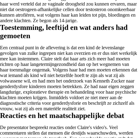
haar werd verteld dat ze vaginale droogheid zou kunnen ervaren, maar
niet dat oestrogeen-afhankelijke cellen door testosteron onomkeerbaar
kunnen atrofiëren, wat volgens haar kan leiden tot pijn, bloedingen en
andere klachten. Ze begon als 14-jarige.
Toestemming, leeftijd en wat anders had
gemoeten
Een centraal punt in de aflevering is dat een kind de levenslange
gevolgen van zulke ingrepen niet kan overzien en er dus niet werkelijk
mee kan instemmen. Claire stelt dat haar arts zich meer had moeten
richten op haar langetermijngezondheid dan op het wegnemen van
haar toenmalige ongemak. Volgens haar had men moeten erkennen dat
wat iemand als kind wil niet hetzelfde hoeft te zijn als wat zij als
volwassene wil, en had men het onderzoek van Kenneth Zucker naar
genderdysfore kinderen moeten betrekken. Ze had naar eigen zeggen
langdurige, exploratieve therapie en behandeling voor haar psychische
klachten moeten krijgen. Inmiddels voldoet ze niet meer aan de
diagnostische criteria voor genderdysforie en beschrijft ze zichzelf als
vrouw, wat zij als een materiële realiteit ziet.
Reacties en het maatschappelijke debat
De presentator bespreekt reacties onder Claire's video's. Veel
commentaren stellen dat mensen die destijds waarschuwden, werden