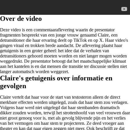
Over de video
Deze video is een commentaaraflevering waarin de presentator
fragmenten bespreekt van een jonge vrouw genaamd Claire, een
detransitioner die haar ervaring deelt op TikTok en op X. Haar video's
gingen viraal en trokken brede aandacht. De aflevering plaatst haar
getuigenis in een groter geheel: het idee dat de verhalen van
detransitioners gehoord moeten worden en niet langer mogen worden
weggedrukt. De presentator betoogt dat het maatschappelijke klimaat
aan het kantelen is en dat mensen die transitie ter discussie stellen niet
langer automatisch worden weggezet.
Claire's getuigenis over informatie en
gevolgen
Claire vertelt dat haar voor de start van testosteron alleen de direct
merkbare effecten werden uitgelegd, zoals dat haar stem zou verlagen.
Volgens haar werd niet uitgelegd dat haar stembanden dramatisch
dikker zouden worden, terwijl het strottenhoofd van veel vrouwen daar
niet groot genoeg voor is, met als gevolg blijvende pijn en het verlies
van het vermogen om haar stem te projecteren. Ze deed vroeger aan
theater en kan dat naar eigen zeggen niet meer. Ook beschrijft ze dat