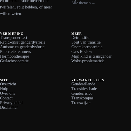
en bronnen. Voor mensen die
Alle thema's →
twijfelen, spijt hebben, of meer
willen weten.
VERDIEPING
MEER
Transgender test
Detransitie
Rapid-onset genderdysforie
Spijt van transitie
Autisme en genderdysforie
Onomkeerbaarheid
Puberteitsremmers
Cass Review
Hormoontherapie
Mijn kind is transgender
Geslachtsoperatie
Woke-problematiek
SITE
VERWANTE SITES
Overzicht
Genderellende
Hulp
Transitieschade
Over ons
Genderrisico
Contact
Transkompas
Privacybeleid
Transwijzer
Disclaimer