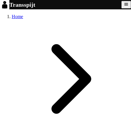
Transspijt
Home