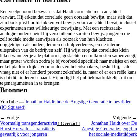
Een veelgehoord bezwaar is dat Haidt correlatie met causaliteit
verwart. Hij erkent dat correlatie geen oorzaak bewijst, maar stelt dat
zijn boek juist hoofdstukken vol bewijs voor causaliteit bevat, inclusief
experimenten met willekeurige toewijzing. Met een rechtszaak-
analogie onderscheidt hij verschillende soorten bewijs: jongeren die
zelf sociale media aanwijzen als oorzaak van hun klachten,
ooggetuigen als ouders, leraren en hulpverleners, en de interne
uitspraken van de bedrijven zelf. Hij wijst erop dat correlaties klein
lijken wanneer je alle platforms, geslachten en uitkomsten samenvoegt,
maar groter worden zodra je bijvoorbeeld specifiek naar meisjes en een
enkel platform kijkt. Voor ouders en beleidsmakers, besluit hij, is de
vraag niet of er honderd procent zekerheid is, maar of er een reële kans
is dat dit kinderen schaadt. Hij nodigt het publiek nadrukkelijk uit om
tegenargumenten in te brengen.
Bronnen
YouTube —
Jonathan Haidt: hoe de Angstige Generatie te bevrijden
(IQ Squared)
← Vorige
Volgende →
Voormalig transgenderactivist
Jonathan Haidt over De
↑ Overzicht
Hacsi Horvath — transitie is
Angstige Generatie: jeugd in
gevaarlijk voor jongeren
het sociale-mediatijdperk