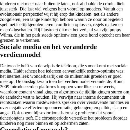
kinderen niet meer naar buiten te laten, ook al daalde de criminaliteit
juist sterk. Die last viel volgens hem vooral op moeders. Vanuit een
evolutionair perspectief wijst hij erop dat kinderen, net als andere
zoogdieren, een lange kindertijd hebben waarin ze door onbegeleid
spel met leeftijdgenoten leren: conflicten oplossen, regels maken en
risico's inschatten. Hij illustreert dit met het verhaal van zijn puppy
Wilma, die in het park steeds opnieuw een grote hond opzocht om haar
grenzen te verkennen.
Sociale media en het veranderde
verdienmodel
De tweede helft van de wip is de telefoon, die samenkomt met sociale
media. Haidt schetst hoe iedereen aanvankelijk techno-optimist was:
het internet leek wonderbaarlijk en de millennials groeiden er goed
mee op. De omslag kwam toen het verdienmodel veranderde. Rond
2009 introduceerden platforms knoppen voor likes en retweets,
waardoor content viraal ging en algoritmes de tijdlijn gingen sturen om
de aandacht vast te houden. Hij verwijst naar interne documenten uit
rechtszaken waarin medewerkers spreken over verslavende functies en
over negatieve effecten op concentratie, geheugen, empathie, slaap en
angst. Ook noemt hij sextortion als ernstig probleem dat vooral
tienerjongens treft. De coronaperiode versterkte het probleem doordat
kinderen nog meer binnen en op schermen zaten.
Correlatie of oorzaak?