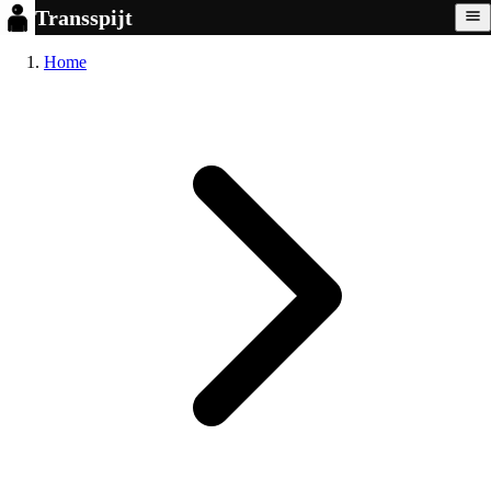
Transspijt
Home