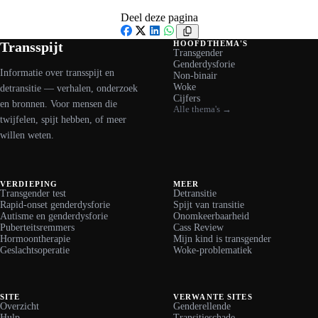
Deel deze pagina
Facebook
X
LinkedIn
WhatsApp
Transspijt
HOOFDTHEMA'S
Transgender
Genderdysforie
Informatie over transspijt en
Non-binair
Woke
detransitie — verhalen, onderzoek
Cijfers
en bronnen. Voor mensen die
Alle thema's →
twijfelen, spijt hebben, of meer
willen weten.
VERDIEPING
MEER
Transgender test
Detransitie
Rapid-onset genderdysforie
Spijt van transitie
Autisme en genderdysforie
Onomkeerbaarheid
Puberteitsremmers
Cass Review
Hormoontherapie
Mijn kind is transgender
Geslachtsoperatie
Woke-problematiek
SITE
VERWANTE SITES
Overzicht
Genderellende
Hulp
Transitieschade