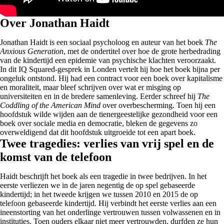
Over Jonathan Haidt
Jonathan Haidt is een sociaal psycholoog en auteur van het boek
The
Anxious Generation
, met de ondertitel over hoe de grote herbedrading
van de kindertijd een epidemie van psychische klachten veroorzaakt.
In dit IQ Squared-gesprek in Londen vertelt hij hoe het boek bijna per
ongeluk ontstond. Hij had een contract voor een boek over kapitalisme
en moraliteit, maar bleef schrijven over wat er misging op
universiteiten en in de bredere samenleving. Eerder schreef hij
The
Coddling of the American Mind
over overbescherming. Toen hij een
hoofdstuk wilde wijden aan de tienergeestelijke gezondheid voor een
boek over sociale media en democratie, bleken de gegevens zo
overweldigend dat dit hoofdstuk uitgroeide tot een apart boek.
Twee tragedies: verlies van vrij spel en de
komst van de telefoon
Haidt beschrijft het boek als een tragedie in twee bedrijven. In het
eerste verliezen we in de jaren negentig de op spel gebaseerde
kindertijd; in het tweede krijgen we tussen 2010 en 2015 de op
telefoon gebaseerde kindertijd. Hij verbindt het eerste verlies aan een
ineenstorting van het onderlinge vertrouwen tussen volwassenen en in
instituties. Toen ouders elkaar niet meer vertrouwden, durfden ze hun