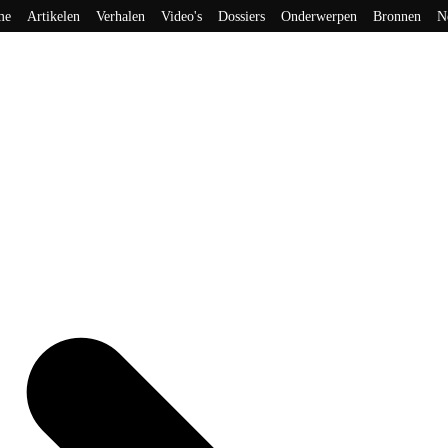
me
Artikelen
Verhalen
Video's
Dossiers
Onderwerpen
Bronnen
N