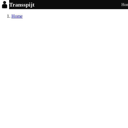
Transspijt
Ho
Home