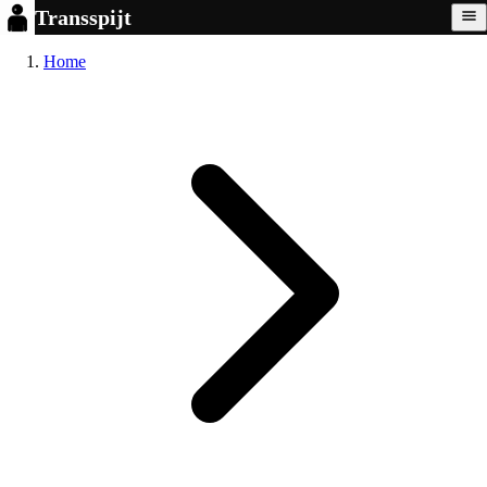
Transspijt
Home