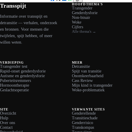
Facebook
X
LinkedIn
WhatsApp
Transspijt
HOOFDTHEMA'S
Transgender
Genderdysforie
Informatie over transspijt en
Non-binair
Woke
detransitie — verhalen, onderzoek
Cijfers
en bronnen. Voor mensen die
Alle thema's →
twijfelen, spijt hebben, of meer
willen weten.
VERDIEPING
MEER
Transgender test
Detransitie
Rapid-onset genderdysforie
Spijt van transitie
Autisme en genderdysforie
Onomkeerbaarheid
Puberteitsremmers
Cass Review
Hormoontherapie
Mijn kind is transgender
Geslachtsoperatie
Woke-problematiek
SITE
VERWANTE SITES
Overzicht
Genderellende
Hulp
Transitieschade
Over ons
Genderrisico
Contact
Transkompas