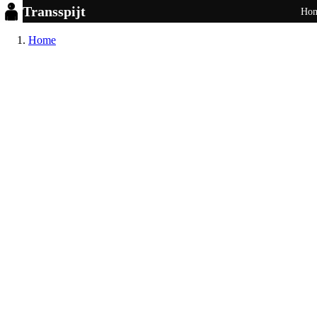
Transspijt
Ho
Home