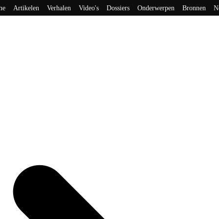
me
Artikelen
Verhalen
Video's
Dossiers
Onderwerpen
Bronnen
N