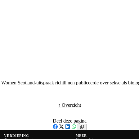
 Women Scotland-uitspraak richtlijnen publiceerde over sekse als biol
↑ Overzicht
Deel deze pagina
Facebook
X
LinkedIn
WhatsApp
VERDIEPING
MEER