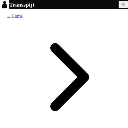
Transspijt
Home