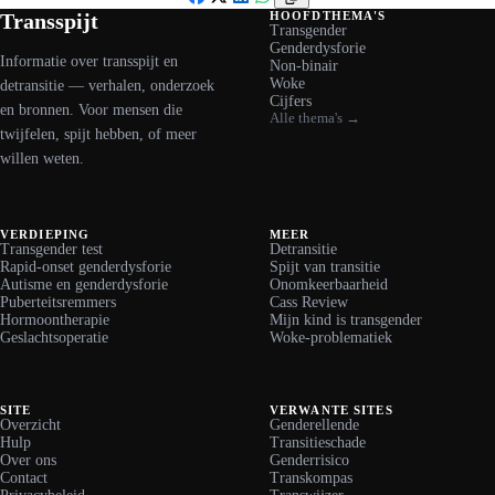
Facebook
X
LinkedIn
WhatsApp
Transspijt
HOOFDTHEMA'S
Transgender
Genderdysforie
Informatie over transspijt en
Non-binair
Woke
detransitie — verhalen, onderzoek
Cijfers
en bronnen. Voor mensen die
Alle thema's →
twijfelen, spijt hebben, of meer
willen weten.
VERDIEPING
MEER
Transgender test
Detransitie
Rapid-onset genderdysforie
Spijt van transitie
Autisme en genderdysforie
Onomkeerbaarheid
Puberteitsremmers
Cass Review
Hormoontherapie
Mijn kind is transgender
Geslachtsoperatie
Woke-problematiek
SITE
VERWANTE SITES
Overzicht
Genderellende
Hulp
Transitieschade
Over ons
Genderrisico
Contact
Transkompas