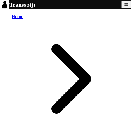
Transspijt
Home