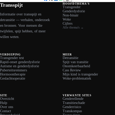
Facebook
X
LinkedIn
WhatsApp
Transspijt
HOOFDTHEMA'S
Transgender
Genderdysforie
Informatie over transspijt en
Non-binair
Woke
detransitie — verhalen, onderzoek
Cijfers
en bronnen. Voor mensen die
Alle thema's →
twijfelen, spijt hebben, of meer
willen weten.
VERDIEPING
MEER
Transgender test
Detransitie
Rapid-onset genderdysforie
Spijt van transitie
Autisme en genderdysforie
Onomkeerbaarheid
Puberteitsremmers
Cass Review
Hormoontherapie
Mijn kind is transgender
Geslachtsoperatie
Woke-problematiek
SITE
VERWANTE SITES
Overzicht
Genderellende
Hulp
Transitieschade
Over ons
Genderrisico
Contact
Transkompas