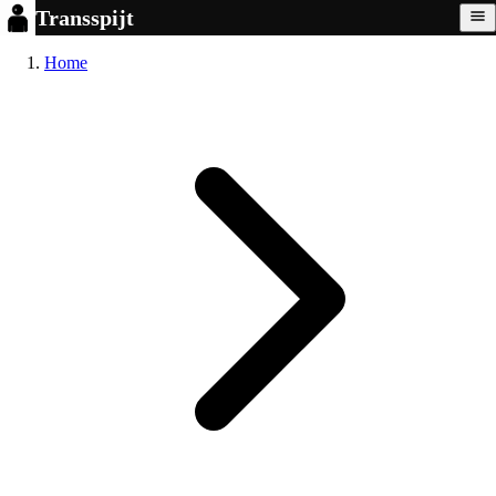
Transspijt
Home