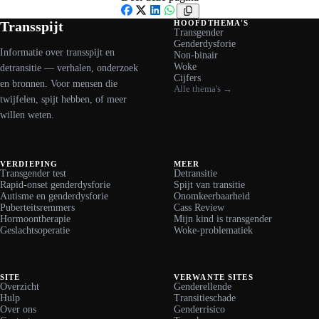
Facebook
X
LinkedIn
WhatsApp
Transspijt
HOOFDTHEMA'S
Transgender
Genderdysforie
Informatie over transspijt en
Non-binair
Woke
detransitie — verhalen, onderzoek
Cijfers
en bronnen. Voor mensen die
Alle thema's →
twijfelen, spijt hebben, of meer
willen weten.
VERDIEPING
MEER
Transgender test
Detransitie
Rapid-onset genderdysforie
Spijt van transitie
Autisme en genderdysforie
Onomkeerbaarheid
Puberteitsremmers
Cass Review
Hormoontherapie
Mijn kind is transgender
Geslachtsoperatie
Woke-problematiek
SITE
VERWANTE SITES
Overzicht
Genderellende
Hulp
Transitieschade
Over ons
Genderrisico