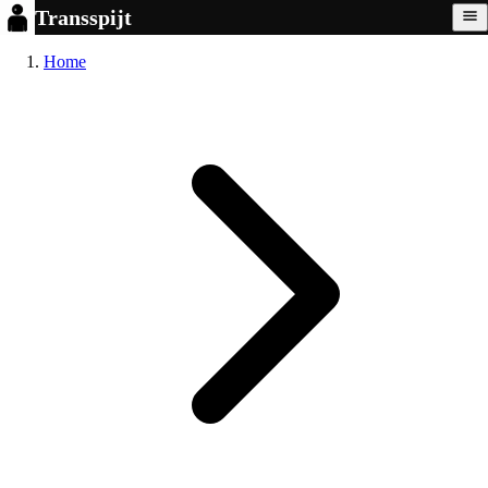
Transspijt
Home