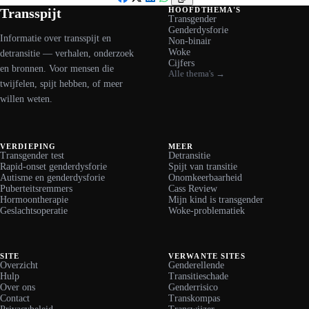
Facebook
X
LinkedIn
WhatsApp
Transspijt
HOOFDTHEMA'S
Transgender
Genderdysforie
Informatie over transspijt en
Non-binair
Woke
detransitie — verhalen, onderzoek
Cijfers
en bronnen. Voor mensen die
Alle thema's →
twijfelen, spijt hebben, of meer
willen weten.
VERDIEPING
MEER
Transgender test
Detransitie
Rapid-onset genderdysforie
Spijt van transitie
Autisme en genderdysforie
Onomkeerbaarheid
Puberteitsremmers
Cass Review
Hormoontherapie
Mijn kind is transgender
Geslachtsoperatie
Woke-problematiek
SITE
VERWANTE SITES
Overzicht
Genderellende
Hulp
Transitieschade
Over ons
Genderrisico
Contact
Transkompas