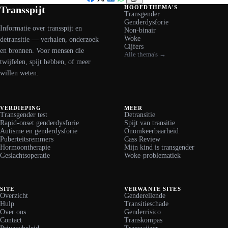
Facebook
X
LinkedIn
WhatsApp
Transspijt
HOOFDTHEMA'S
Transgender
Genderdysforie
Informatie over transspijt en
Non-binair
Woke
detransitie — verhalen, onderzoek
Cijfers
en bronnen. Voor mensen die
Alle thema's →
twijfelen, spijt hebben, of meer
willen weten.
VERDIEPING
MEER
Transgender test
Detransitie
Rapid-onset genderdysforie
Spijt van transitie
Autisme en genderdysforie
Onomkeerbaarheid
Puberteitsremmers
Cass Review
Hormoontherapie
Mijn kind is transgender
Geslachtsoperatie
Woke-problematiek
SITE
VERWANTE SITES
Overzicht
Genderellende
Hulp
Transitieschade
Over ons
Genderrisico
Contact
Transkompas