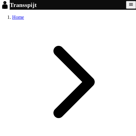
Transspijt
Home