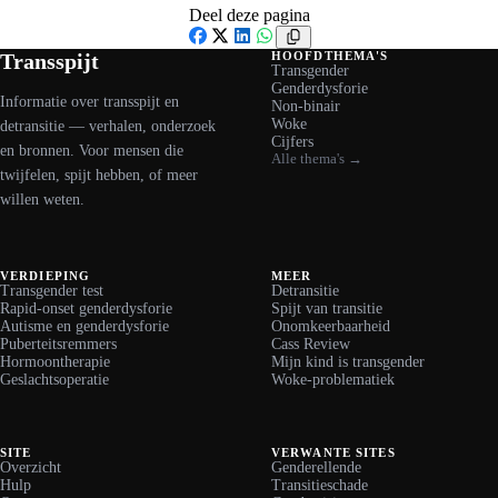
Deel deze pagina
Facebook
X
LinkedIn
WhatsApp
Transspijt
HOOFDTHEMA'S
Transgender
Genderdysforie
Informatie over transspijt en
Non-binair
Woke
detransitie — verhalen, onderzoek
Cijfers
en bronnen. Voor mensen die
Alle thema's →
twijfelen, spijt hebben, of meer
willen weten.
VERDIEPING
MEER
Transgender test
Detransitie
Rapid-onset genderdysforie
Spijt van transitie
Autisme en genderdysforie
Onomkeerbaarheid
Puberteitsremmers
Cass Review
Hormoontherapie
Mijn kind is transgender
Geslachtsoperatie
Woke-problematiek
SITE
VERWANTE SITES
Overzicht
Genderellende
Hulp
Transitieschade