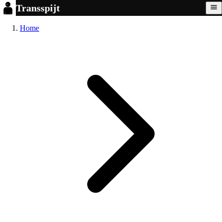
Transspijt
Home