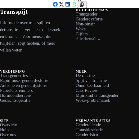
Facebook
X
LinkedIn
WhatsApp
Transspijt
HOOFDTHEMA'S
Transgender
Genderdysforie
Informatie over transspijt en
Non-binair
Woke
detransitie — verhalen, onderzoek
Cijfers
en bronnen. Voor mensen die
Alle thema's →
twijfelen, spijt hebben, of meer
willen weten.
VERDIEPING
MEER
Transgender test
Detransitie
Rapid-onset genderdysforie
Spijt van transitie
Autisme en genderdysforie
Onomkeerbaarheid
Puberteitsremmers
Cass Review
Hormoontherapie
Mijn kind is transgender
Geslachtsoperatie
Woke-problematiek
SITE
VERWANTE SITES
Overzicht
Genderellende
Hulp
Transitieschade
Over ons
Genderrisico