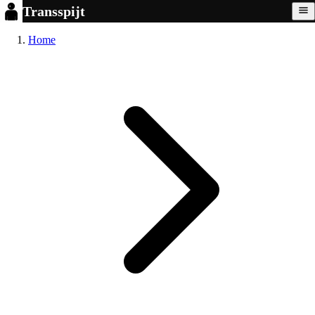
Transspijt
Home