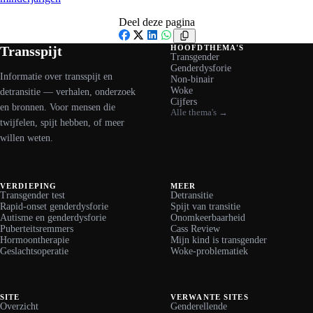
Deel deze pagina
Facebook
X
LinkedIn
WhatsApp
Transspijt
HOOFDTHEMA'S
Transgender
Genderdysforie
Informatie over transspijt en
Non-binair
Woke
detransitie — verhalen, onderzoek
Cijfers
en bronnen. Voor mensen die
Alle thema's →
twijfelen, spijt hebben, of meer
willen weten.
VERDIEPING
MEER
Transgender test
Detransitie
Rapid-onset genderdysforie
Spijt van transitie
Autisme en genderdysforie
Onomkeerbaarheid
Puberteitsremmers
Cass Review
Hormoontherapie
Mijn kind is transgender
Geslachtsoperatie
Woke-problematiek
SITE
VERWANTE SITES
Overzicht
Genderellende