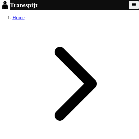
Transspijt
Home