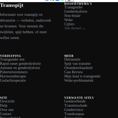
Facebook
X
LinkedIn
WhatsApp
Transspijt
HOOFDTHEMA'S
Transgender
Genderdysforie
Informatie over transspijt en
Non-binair
Woke
detransitie — verhalen, onderzoek
Cijfers
en bronnen. Voor mensen die
Alle thema's →
twijfelen, spijt hebben, of meer
willen weten.
VERDIEPING
MEER
Transgender test
Detransitie
Rapid-onset genderdysforie
Spijt van transitie
Autisme en genderdysforie
Onomkeerbaarheid
Puberteitsremmers
Cass Review
Hormoontherapie
Mijn kind is transgender
Geslachtsoperatie
Woke-problematiek
SITE
VERWANTE SITES
Overzicht
Genderellende
Hulp
Transitieschade
Over ons
Genderrisico
Contact
Transkompas