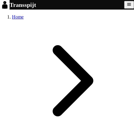
Transspijt
Home