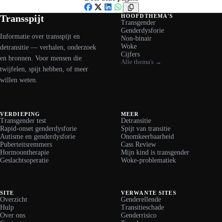
Facebook
X
LinkedIn
WhatsApp
Transspijt
HOOFDTHEMA'S
Transgender
Genderdysforie
Informatie over transspijt en
Non-binair
Woke
detransitie — verhalen, onderzoek
Cijfers
en bronnen. Voor mensen die
Alle thema's →
twijfelen, spijt hebben, of meer
willen weten.
VERDIEPING
MEER
Transgender test
Detransitie
Rapid-onset genderdysforie
Spijt van transitie
Autisme en genderdysforie
Onomkeerbaarheid
Puberteitsremmers
Cass Review
Hormoontherapie
Mijn kind is transgender
Geslachtsoperatie
Woke-problematiek
SITE
VERWANTE SITES
Overzicht
Genderellende
Hulp
Transitieschade
Over ons
Genderrisico