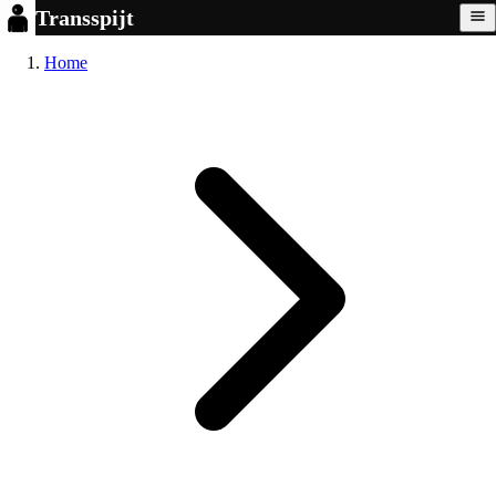
Transspijt
Home