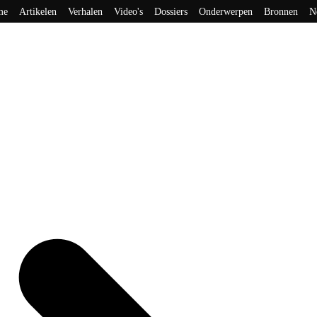
me
Artikelen
Verhalen
Video's
Dossiers
Onderwerpen
Bronnen
N