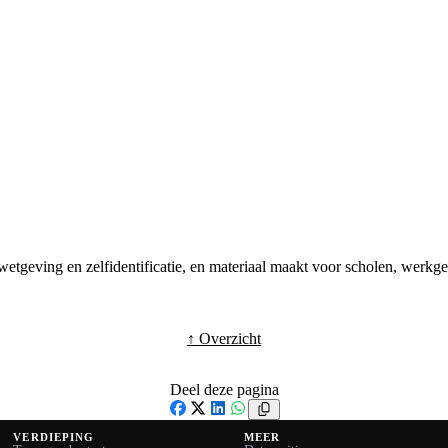
etgeving en zelfidentificatie, en materiaal maakt voor scholen, werkg
↑ Overzicht
Deel deze pagina
Facebook
X
LinkedIn
WhatsApp
VERDIEPING
MEER