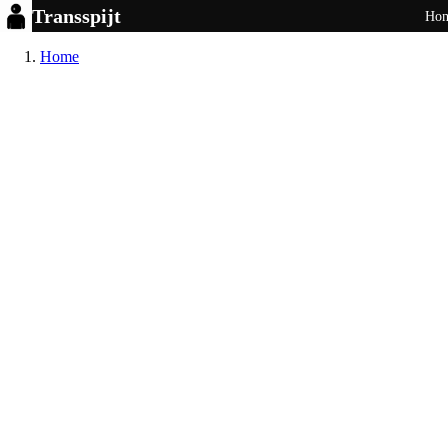
Transspijt
Ho
Home