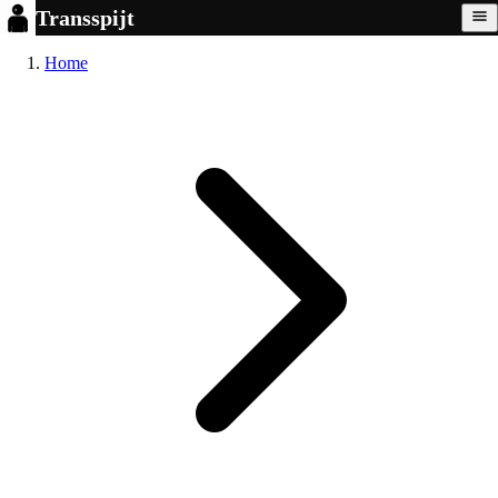
Transspijt
Home