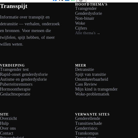
Facebook
X
LinkedIn
WhatsApp
Transspijt
HOOFDTHEMA'S
Transgender
Genderdysforie
Informatie over transspijt en
Non-binair
Woke
detransitie — verhalen, onderzoek
Cijfers
en bronnen. Voor mensen die
Alle thema's →
twijfelen, spijt hebben, of meer
willen weten.
VERDIEPING
MEER
Transgender test
Detransitie
Rapid-onset genderdysforie
Spijt van transitie
Autisme en genderdysforie
Onomkeerbaarheid
Puberteitsremmers
Cass Review
Hormoontherapie
Mijn kind is transgender
Geslachtsoperatie
Woke-problematiek
SITE
VERWANTE SITES
Overzicht
Genderellende
Hulp
Transitieschade
Over ons
Genderrisico
Contact
Transkompas