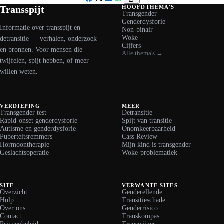
Facebook
X
LinkedIn
WhatsApp
Transspijt
HOOFDTHEMA'S
Transgender
Genderdysforie
Informatie over transspijt en
Non-binair
Woke
detransitie — verhalen, onderzoek
Cijfers
en bronnen. Voor mensen die
Alle thema's →
twijfelen, spijt hebben, of meer
willen weten.
VERDIEPING
MEER
Transgender test
Detransitie
Rapid-onset genderdysforie
Spijt van transitie
Autisme en genderdysforie
Onomkeerbaarheid
Puberteitsremmers
Cass Review
Hormoontherapie
Mijn kind is transgender
Geslachtsoperatie
Woke-problematiek
SITE
VERWANTE SITES
Overzicht
Genderellende
Hulp
Transitieschade
Over ons
Genderrisico
Contact
Transkompas