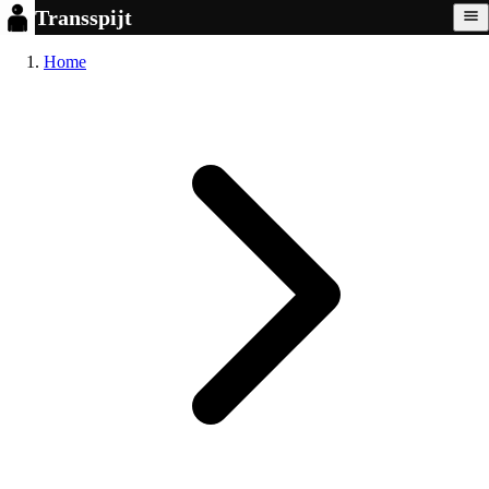
Transspijt
Home