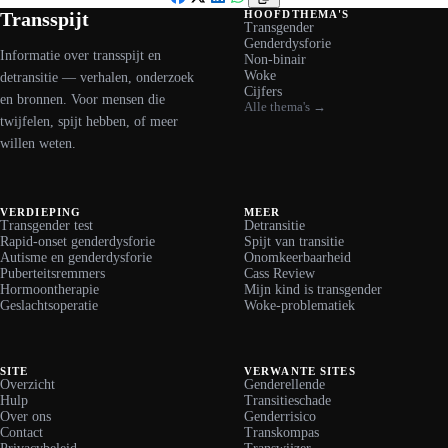
Facebook
X
LinkedIn
WhatsApp
Transspijt
HOOFDTHEMA'S
Transgender
Genderdysforie
Informatie over transspijt en
Non-binair
Woke
detransitie — verhalen, onderzoek
Cijfers
en bronnen. Voor mensen die
Alle thema's →
twijfelen, spijt hebben, of meer
willen weten.
VERDIEPING
MEER
Transgender test
Detransitie
Rapid-onset genderdysforie
Spijt van transitie
Autisme en genderdysforie
Onomkeerbaarheid
Puberteitsremmers
Cass Review
Hormoontherapie
Mijn kind is transgender
Geslachtsoperatie
Woke-problematiek
SITE
VERWANTE SITES
Overzicht
Genderellende
Hulp
Transitieschade
Over ons
Genderrisico
Contact
Transkompas