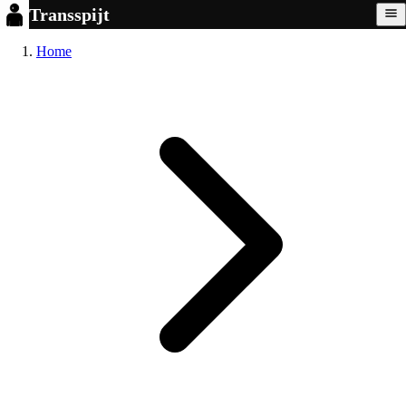
Transspijt
Home