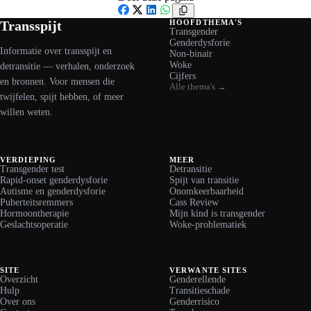
Facebook
X
LinkedIn
WhatsApp
Transspijt
HOOFDTHEMA'S
Transgender
Genderdysforie
Informatie over transspijt en
Non-binair
Woke
detransitie — verhalen, onderzoek
Cijfers
en bronnen. Voor mensen die
Alle thema's →
twijfelen, spijt hebben, of meer
willen weten.
VERDIEPING
MEER
Transgender test
Detransitie
Rapid-onset genderdysforie
Spijt van transitie
Autisme en genderdysforie
Onomkeerbaarheid
Puberteitsremmers
Cass Review
Hormoontherapie
Mijn kind is transgender
Geslachtsoperatie
Woke-problematiek
SITE
VERWANTE SITES
Overzicht
Genderellende
Hulp
Transitieschade
Over ons
Genderrisico