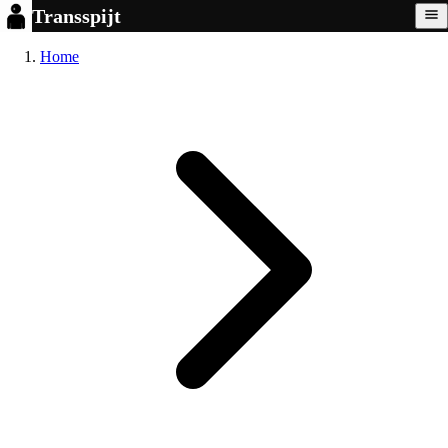
Transspijt
Home