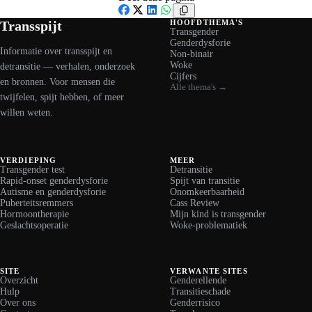
Facebook
X
LinkedIn
WhatsApp
Transspijt
HOOFDTHEMA'S
Transgender
Genderdysforie
Informatie over transspijt en
Non-binair
Woke
detransitie — verhalen, onderzoek
Cijfers
en bronnen. Voor mensen die
Alle thema's →
twijfelen, spijt hebben, of meer
willen weten.
VERDIEPING
MEER
Transgender test
Detransitie
Rapid-onset genderdysforie
Spijt van transitie
Autisme en genderdysforie
Onomkeerbaarheid
Puberteitsremmers
Cass Review
Hormoontherapie
Mijn kind is transgender
Geslachtsoperatie
Woke-problematiek
SITE
VERWANTE SITES
Overzicht
Genderellende
Hulp
Transitieschade
Over ons
Genderrisico