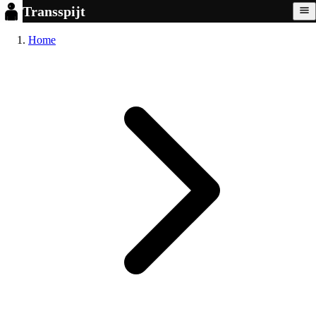
Transspijt
Home