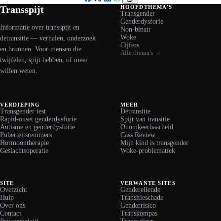
Facebook
X
LinkedIn
WhatsApp
Transspijt
HOOFDTHEMA'S
Transgender
Genderdysforie
Informatie over transspijt en
Non-binair
Woke
detransitie — verhalen, onderzoek
Cijfers
en bronnen. Voor mensen die
Alle thema's →
twijfelen, spijt hebben, of meer
willen weten.
VERDIEPING
MEER
Transgender test
Detransitie
Rapid-onset genderdysforie
Spijt van transitie
Autisme en genderdysforie
Onomkeerbaarheid
Puberteitsremmers
Cass Review
Hormoontherapie
Mijn kind is transgender
Geslachtsoperatie
Woke-problematiek
SITE
VERWANTE SITES
Overzicht
Genderellende
Hulp
Transitieschade
Over ons
Genderrisico
Contact
Transkompas