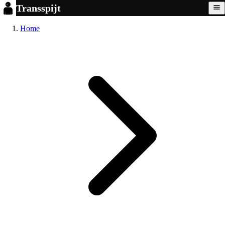
Transspijt
Home