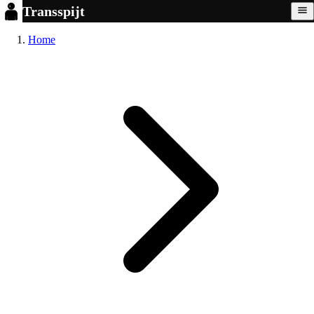
Transspijt
Home