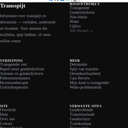
Facebook
X
LinkedIn
WhatsApp
Transspijt
HOOFDTHEMA'S
Transgender
Genderdysforie
Informatie over transspijt en
Non-binair
Woke
detransitie — verhalen, onderzoek
Cijfers
en bronnen. Voor mensen die
Alle thema's →
twijfelen, spijt hebben, of meer
willen weten.
VERDIEPING
MEER
Transgender test
Detransitie
Rapid-onset genderdysforie
Spijt van transitie
Autisme en genderdysforie
Onomkeerbaarheid
Puberteitsremmers
Cass Review
Hormoontherapie
Mijn kind is transgender
Geslachtsoperatie
Woke-problematiek
SITE
VERWANTE SITES
Overzicht
Genderellende
Hulp
Transitieschade
Over ons
Genderrisico
Contact
Transkompas