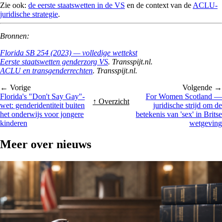
Zie ook:
de eerste staatswetten in de VS
en de context van de
ACLU-
juridische strategie
.
Bronnen:
Florida SB 254 (2023) — volledige wettekst
Eerste staatswetten genderzorg VS
. Transspijt.nl.
ACLU en transgenderrechten
. Transspijt.nl.
← Vorige
Volgende →
Florida's "Don't Say Gay"-
For Women Scotland —
↑ Overzicht
wet: genderidentiteit buiten
juridische strijd om de
het onderwijs voor jongere
betekenis van 'sex' in Britse
kinderen
wetgeving
Meer over
nieuws