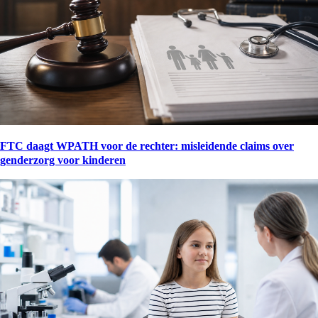
FTC daagt WPATH voor de rechter: misleidende claims over
genderzorg voor kinderen