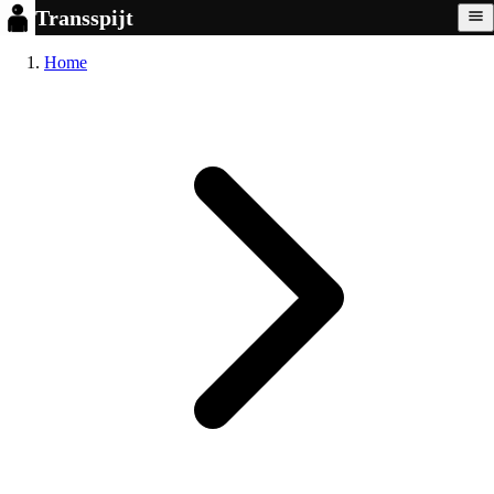
Transspijt
Home