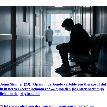
Jonni Skinner (23): 'Op mijn dertiende vertelde een therapeut dat
ik in het verkeerde lichaam zat — bijna tien jaar later heeft mijn
lichaam de prijs betaald'
"Het voelde alsof een deel van mijn brein was uitgezet" —