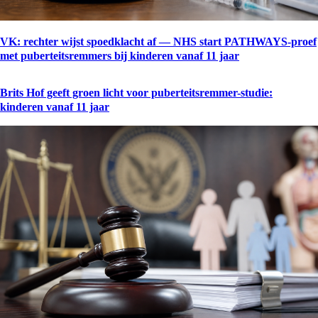
VK: rechter wijst spoedklacht af — NHS start PATHWAYS-proef
met puberteitsremmers bij kinderen vanaf 11 jaar
Brits Hof geeft groen licht voor puberteitsremmer-studie:
kinderen vanaf 11 jaar