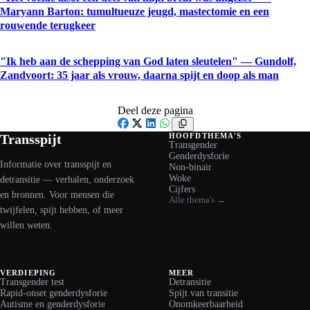
Maryann Barton: tumultueuze jeugd, mastectomie en een
rouwende terugkeer
"Ik heb aan de schepping van God laten sleutelen" — Gundolf,
Zandvoort: 35 jaar als vrouw, daarna spijt en doop als man
Deel deze pagina
Facebook
X
LinkedIn
WhatsApp
Transspijt
HOOFDTHEMA'S
Transgender
Genderdysforie
Informatie over transspijt en
Non-binair
Woke
detransitie — verhalen, onderzoek
Cijfers
en bronnen. Voor mensen die
Alle thema's →
twijfelen, spijt hebben, of meer
willen weten.
VERDIEPING
MEER
Transgender test
Detransitie
Rapid-onset genderdysforie
Spijt van transitie
Autisme en genderdysforie
Onomkeerbaarheid