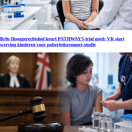
Brits Hooggerechtshof keurt PATHWAYS-trial goed: VK start
werving kinderen voor puberteitsremmer-studie