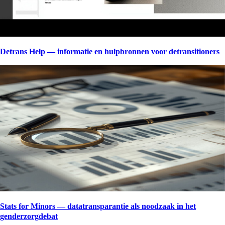
Detrans Help — informatie en hulpbronnen voor detransitioners
Stats for Minors — datatransparantie als noodzaak in het
genderzorgdebat