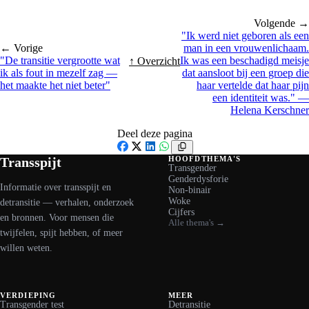
Volgende →
"Ik werd niet geboren als een
← Vorige
man in een vrouwenlichaam.
"De transitie vergrootte wat
Ik was een beschadigd meisje
↑ Overzicht
ik als fout in mezelf zag —
dat aansloot bij een groep die
het maakte het niet beter"
haar vertelde dat haar pijn
een identiteit was." —
Helena Kerschner
Deel deze pagina
Facebook
X
LinkedIn
WhatsApp
Transspijt
HOOFDTHEMA'S
Transgender
Genderdysforie
Informatie over transspijt en
Non-binair
Woke
detransitie — verhalen, onderzoek
Cijfers
en bronnen. Voor mensen die
Alle thema's →
twijfelen, spijt hebben, of meer
willen weten.
VERDIEPING
MEER
Transgender test
Detransitie