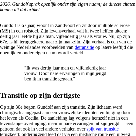
2026. Gundolf sprak openlijk onder zijn eigen naam; de directe citaten
komen uit dat artikel.
Gundolf is 67 jaar, woont in Zandvoort en zit door multiple sclerose
(MS) in een rolstoel. Zijn levensverhaal valt in twee helften uiteen:
dertig jaar leefde hij als man, vijfendertig jaar als vrouw. Nu, op zijn
67e, is hij teruggekeerd naar zijn man-zijn. Zijn verhaal is een van de
weinige Nederlandse voorbeelden van
detransitie
op latere leeftijd die
openlijk en onder eigen naam wordt verteld.
"Ik was dertig jaar man en vijfendertig jaar
vrouw. Door nare ervaringen in mijn jeugd
ben ik in transitie gegaan."
Transitie op zijn dertigste
Op zijn 30e begon Gundolf aan zijn transitie. Zijn lichaam werd
chirurgisch aangepast aan een vrouwelijke identiteit en hij ging door
het leven als Cecilia. De aanleiding lag volgens hemzelf niet in een
levenslange overtuiging, maar in nare ervaringen uit zijn jeugd — een
patroon dat ook in veel andere verhalen over
spijt van transitie
terugkeert: onderliggend leed dat via een medische route een uitweg