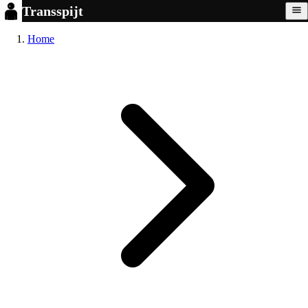
Transspijt
Home