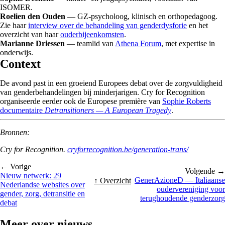
ISOMER.
Roelien den Ouden
— GZ-psycholoog, klinisch en orthopedagoog.
Zie haar
interview over de behandeling van genderdysforie
en het
overzicht van haar
ouderbijeenkomsten
.
Marianne Driessen
— teamlid van
Athena Forum
, met expertise in
onderwijs.
Context
De avond past in een groeiend Europees debat over de zorgvuldigheid
van genderbehandelingen bij minderjarigen. Cry for Recognition
organiseerde eerder ook de Europese première van
Sophie Roberts
documentaire
Detransitioners — A European Tragedy
.
Bronnen:
Cry for Recognition.
cryforrecognition.be/generation-trans/
← Vorige
Volgende →
Nieuw netwerk: 29
GenerAzioneD — Italiaanse
↑ Overzicht
Nederlandse websites over
oudervereniging voor
gender, zorg, detransitie en
terughoudende genderzorg
debat
Meer over
nieuws