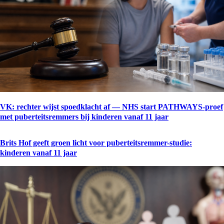
VK: rechter wijst spoedklacht af — NHS start PATHWAYS-proef
met puberteitsremmers bij kinderen vanaf 11 jaar
Brits Hof geeft groen licht voor puberteitsremmer-studie:
kinderen vanaf 11 jaar