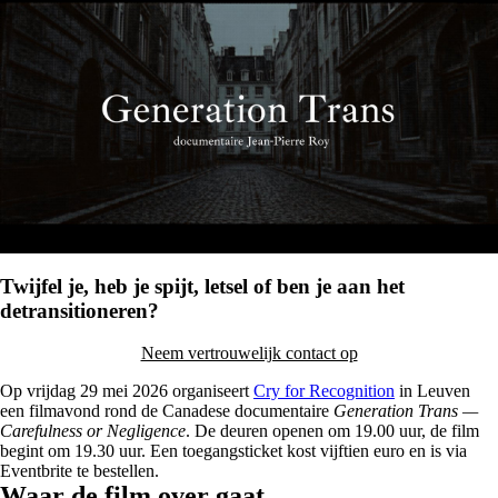
Twijfel je, heb je spijt, letsel of ben je aan het
detransitioneren?
Neem vertrouwelijk contact op
Op vrijdag
29 mei 2026
organiseert
Cry for Recognition
in Leuven
een filmavond rond de Canadese documentaire
Generation Trans —
Carefulness or Negligence
. De deuren openen om 19.00 uur, de film
begint om 19.30 uur. Een toegangsticket kost vijftien euro en is via
Eventbrite te bestellen.
Waar de film over gaat