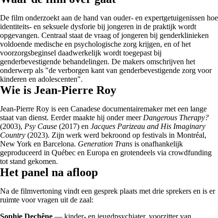
De film onderzoekt aan de hand van ouder- en expertgetuigenissen hoe
identiteits- en seksuele dysforie bij jongeren in de praktijk wordt
opgevangen. Centraal staat de vraag of jongeren bij genderklinieken
voldoende medische en psychologische zorg krijgen, en of het
voorzorgsbeginsel daadwerkelijk wordt toegepast bij
genderbevestigende behandelingen. De makers omschrijven het
onderwerp als "de verborgen kant van genderbevestigende zorg voor
kinderen en adolescenten".
Wie is Jean-Pierre Roy
Jean-Pierre Roy is een Canadese documentairemaker met een lange
staat van dienst. Eerder maakte hij onder meer
Dangerous Therapy?
(2003),
Psy Cause
(2017) en
Jacques Parizeau and His Imaginary
Country
(2023). Zijn werk werd bekroond op festivals in Montréal,
New York en Barcelona.
Generation Trans
is onafhankelijk
geproduceerd in Québec en Europa en grotendeels via crowdfunding
tot stand gekomen.
Het panel na afloop
Na de filmvertoning vindt een gesprek plaats met drie sprekers en is er
ruimte voor vragen uit de zaal:
Sophie Dechêne
— kinder- en jeugdpsychiater, voorzitter van