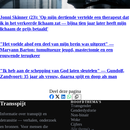
Jonni Skinner (23): 'Op mijn dertiende vertelde een therapeut dat
ik in het verkeerde lichaam zat — bijna tien jaar later heeft mijn
lichaam de prijs betaald'
"Het voelde alsof een deel van mijn brein was uitgezet" —
Maryann Barton: tumultueuze jeugd, mastectomie en een
rouwende terugkeer
"Ik heb aan de schepping van God laten sleutelen" — Gundolf,
Zandvoort: 35 jaar als vrouw, daarna spijt en doop als man
Deel deze pagina
Facebook
X
LinkedIn
WhatsApp
Transspijt
HOOFDTHEMA'S
Transgender
Genderdysforie
Informatie over transspijt en
Non-binair
Woke
detransitie — verhalen, onderzoek
Cijfers
en bronnen. Voor mensen die
Alle thema's →