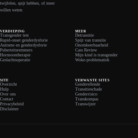
twijfelen, spijt hebben, of meer
willen weten.
VERDIEPING
MEER
Transgender test
Detransitie
Rapid-onset genderdysforie
Spijt van transitie
Autisme en genderdysforie
Onomkeerbaarheid
Puberteitsremmers
Cass Review
Hormoontherapie
Mijn kind is transgender
Geslachtsoperatie
Woke-problematiek
SITE
VERWANTE SITES
Overzicht
Genderellende
Hulp
Transitieschade
Over ons
Genderrisico
Contact
Transkompas
Privacybeleid
Transwijzer
Disclaimer