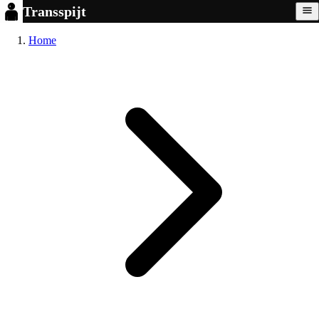
Transspijt
Home