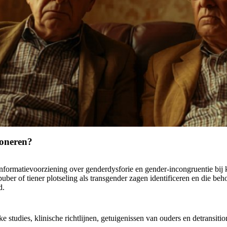
tioneren?
p informatievoorziening over genderdysforie en gender-incongruentie bij
uber of tiener plotseling als transgender zagen identificeren en die be
d.
 studies, klinische richtlijnen, getuigenissen van ouders en detransiti