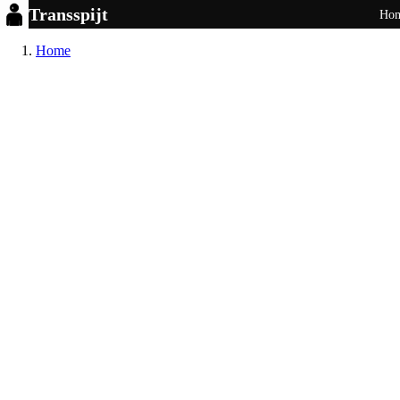
Transspijt
Ho
Home