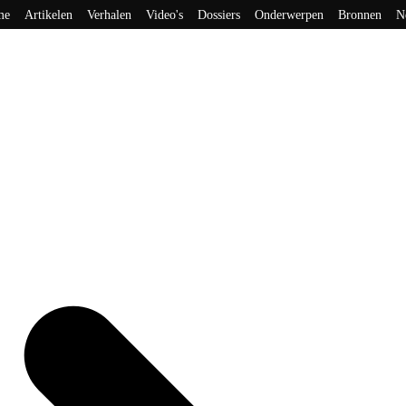
me
Artikelen
Verhalen
Video's
Dossiers
Onderwerpen
Bronnen
N