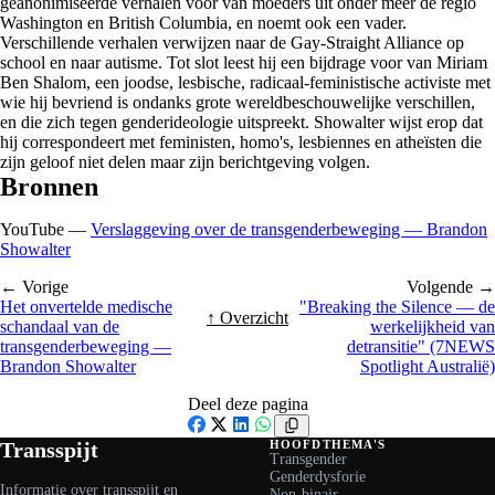
geanonimiseerde verhalen voor van moeders uit onder meer de regio
Washington en British Columbia, en noemt ook een vader.
Verschillende verhalen verwijzen naar de Gay-Straight Alliance op
school en naar autisme. Tot slot leest hij een bijdrage voor van Miriam
Ben Shalom, een joodse, lesbische, radicaal-feministische activiste met
wie hij bevriend is ondanks grote wereldbeschouwelijke verschillen,
en die zich tegen genderideologie uitspreekt. Showalter wijst erop dat
hij correspondeert met feministen, homo's, lesbiennes en atheïsten die
zijn geloof niet delen maar zijn berichtgeving volgen.
Bronnen
YouTube —
Verslaggeving over de transgenderbeweging — Brandon
Showalter
← Vorige
Volgende →
Het onvertelde medische
"Breaking the Silence — de
↑ Overzicht
schandaal van de
werkelijkheid van
transgenderbeweging —
detransitie" (7NEWS
Brandon Showalter
Spotlight Australië)
Deel deze pagina
Facebook
X
LinkedIn
WhatsApp
Transspijt
HOOFDTHEMA'S
Transgender
Genderdysforie
Informatie over transspijt en
Non-binair