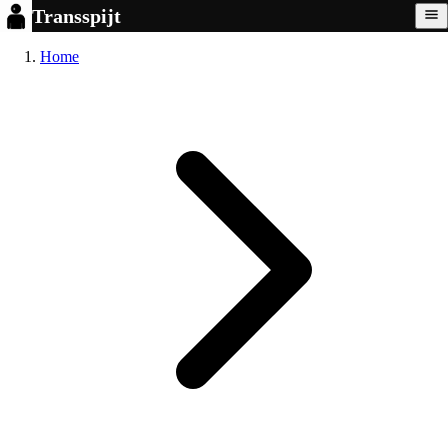
Transspijt
Home