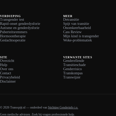
VERDIEPING
MEER
Transgender test
Detransitie
Rapid-onset genderdysforie
Spijt van transitie
Autisme en genderdysforie
Onomkeerbaarheid
Puberteitsremmers
Cass Review
Hormoontherapie
Mijn kind is transgender
Geslachtsoperatie
Woke-problematiek
SITE
VERWANTE SITES
Overzicht
Genderellende
Hulp
Transitieschade
Over ons
Genderrisico
Contact
Transkompas
Privacybeleid
Transwijzer
Disclaimer
© 2026 Transspijt.nl — onderdeel van
Stichting Genderinfo i.o.
Geen medische adviezen. Zoek bij vragen professionele hulp.