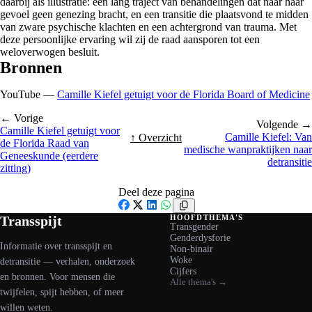
daarbij als illustratie: een lang traject van behandelingen dat naar haar
gevoel geen genezing bracht, en een transitie die plaatsvond te midden
van zware psychische klachten en een achtergrond van trauma. Met
deze persoonlijke ervaring wil zij de raad aansporen tot een
weloverwogen besluit.
Bronnen
YouTube —
Camille Kiefel getuigt voor de Florida Board of Medicine
← Vorige
Volgende →
Camille Kiefel getuigt voor
Camille Kiefel: Van
↑ Overzicht
de Florida Raad van
medische wanpraktijken naar
Geneeskunde (eerdere
detransitie
zitting)
Deel deze pagina
Facebook
X
LinkedIn
WhatsApp
Transspijt
HOOFDTHEMA'S
Transgender
Genderdysforie
Informatie over transspijt en
Non-binair
Woke
detransitie — verhalen, onderzoek
Cijfers
en bronnen. Voor mensen die
Alle thema's →
twijfelen, spijt hebben, of meer
willen weten.