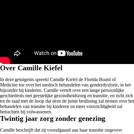
Over Camille Kiefel
In deze getuigenis spreekt Camille Kiefel de Florida Board of
Medicine toe over het medisch behandelen van genderdysforie, in het
bijzonder bij kinderen. Camille vertelt over een lange persoonlijke
geschiedenis met geestelijke gezondheidszorg en transitie, en richt zich
tot de raad met de hoop dat deze de juiste beslissing zal nemen over het
behandelen van transitie bij kinderen en meer voorzichtigheid zal
betrachten bij volwassenen.
Twintig jaar zorg zonder genezing
Camille beschrijft dat zij voorafgaand aan haar transitie ongeveer