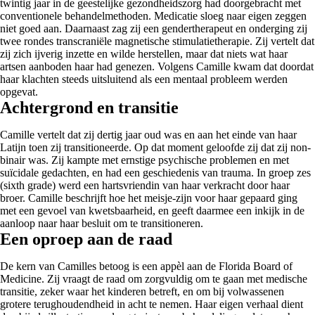
twintig jaar in de geestelijke gezondheidszorg had doorgebracht met
conventionele behandelmethoden. Medicatie sloeg naar eigen zeggen
niet goed aan. Daarnaast zag zij een gendertherapeut en onderging zij
twee rondes transcraniële magnetische stimulatietherapie. Zij vertelt dat
zij zich ijverig inzette en wilde herstellen, maar dat niets wat haar
artsen aanboden haar had genezen. Volgens Camille kwam dat doordat
haar klachten steeds uitsluitend als een mentaal probleem werden
opgevat.
Achtergrond en transitie
Camille vertelt dat zij dertig jaar oud was en aan het einde van haar
Latijn toen zij transitioneerde. Op dat moment geloofde zij dat zij non-
binair was. Zij kampte met ernstige psychische problemen en met
suïcidale gedachten, en had een geschiedenis van trauma. In groep zes
(sixth grade) werd een hartsvriendin van haar verkracht door haar
broer. Camille beschrijft hoe het meisje-zijn voor haar gepaard ging
met een gevoel van kwetsbaarheid, en geeft daarmee een inkijk in de
aanloop naar haar besluit om te transitioneren.
Een oproep aan de raad
De kern van Camilles betoog is een appèl aan de Florida Board of
Medicine. Zij vraagt de raad om zorgvuldig om te gaan met medische
transitie, zeker waar het kinderen betreft, en om bij volwassenen
grotere terughoudendheid in acht te nemen. Haar eigen verhaal dient