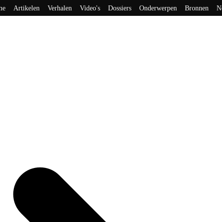
me
Artikelen
Verhalen
Video's
Dossiers
Onderwerpen
Bronnen
N