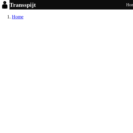
Transspijt
Ho
Home