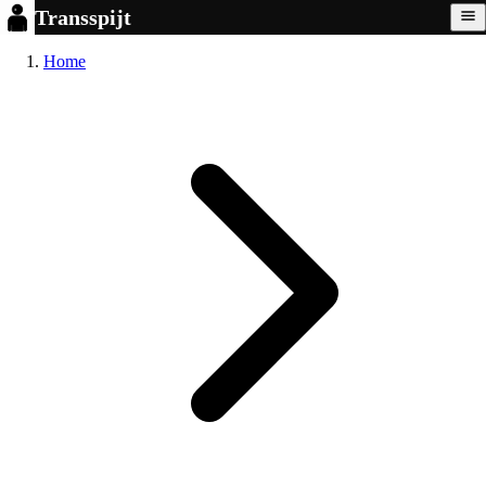
Transspijt
Home