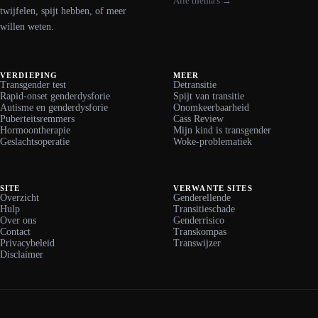
Alle thema's →
twijfelen, spijt hebben, of meer
willen weten.
VERDIEPING
MEER
Transgender test
Detransitie
Rapid-onset genderdysforie
Spijt van transitie
Autisme en genderdysforie
Onomkeerbaarheid
Puberteitsremmers
Cass Review
Hormoontherapie
Mijn kind is transgender
Geslachtsoperatie
Woke-problematiek
SITE
VERWANTE SITES
Overzicht
Genderellende
Hulp
Transitieschade
Over ons
Genderrisico
Contact
Transkompas
Privacybeleid
Transwijzer
Disclaimer