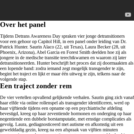
Over het panel
Tijdens Detrans Awareness Day spraken vier jonge detransitioners
voor een gehoor op Capitol Hill, in een panel onder leiding van Dr.
Patrick Hunter. Saurin Alaco (22, uit Texas), Laura Becker (28, uit
Phoenix, Arizona), Abel Garcia en Forest Smith deelden hoe zij als
jongere in de medische transitie terechtkwamen en waarom zij later
detransitioneerden. Hunter beschrijft het proces dat zij doormaakten als
een lopende band: zodra iemand zegt mogelijk transgender te zijn,
begint het traject en lijkt er maar één uitweg te zijn, telkens naar de
volgende stap.
Een traject zonder rem
De vier vertellen opvallend gelijkende verhalen. Saurin ging zich vanaf
haar elfde via online rollenspel als transgender identificeren, werd op
haar vijftiende tijdens een opname op een psychiatrische afdeling
bevestigd, kreeg op haar zeventiende hormonen en onderging op haar
negentiende een dubbele borstamputatie, met ernstige complicaties als
gevolg. Laura, gediagnosticeerd met autisme en afkomstig uit een
gewelddadig gezin, kreeg na een afspraak van vijftien minuten