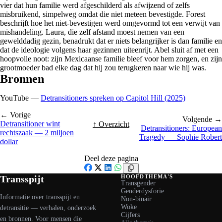
vier dat hun familie werd afgeschilderd als afwijzend of zelfs
misbruikend, simpelweg omdat die niet meteen bevestigde. Forest
beschrijft hoe het niet-bevestigen werd omgevormd tot een verwijt van
mishandeling. Laura, die zelf afstand moest nemen van een
gewelddadig gezin, benadrukt dat er niets belangrijker is dan familie en
dat de ideologie volgens haar gezinnen uiteenrijt. Abel sluit af met een
hoopvolle noot: zijn Mexicaanse familie bleef voor hem zorgen, en zijn
grootmoeder bad elke dag dat hij zou terugkeren naar wie hij was.
Bronnen
YouTube —
Detransitioners spreken op Capitol Hill (2025)
← Vorige
Volgende →
Detransitioner wint
↑ Overzicht
Detransitioners: European
rechtszaak — 2 miljoen
Tragedy — Sophie Robert
dollar
Deel deze pagina
Facebook
X
LinkedIn
WhatsApp
Transspijt
HOOFDTHEMA'S
Transgender
Genderdysforie
Informatie over transspijt en
Non-binair
Woke
detransitie — verhalen, onderzoek
Cijfers
en bronnen. Voor mensen die