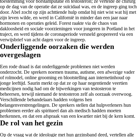
toestemming voor borstamputatie en testosteron; ze vertelde de chirurg
op de dag van de operatie dat ze suïcidaal was, en de ingreep ging toch
door. Abel zocht op zijn achttiende hulp omdat hij niet wist wat hij met
zijn leven wilde, en werd in Californië in minder dan een jaar naar
hormonen en operaties geleid. Forest raakte via de chaos van
dakloosheid en sociale voorzieningen voor jongeren in Portland in het
traject, en werd tijdens de coronaperiode versneld geopereerd via een
verwijsbrief van acht dagen voor de ingreep.
Onderliggende oorzaken die werden
overgeslagen
Een rode draad is dat onderliggende problemen niet werden
onderzocht. De sprekers noemen trauma, autisme, een afwezige vader
of rolmodel, online grooming en blootstelling aan internetinhoud op
jonge leeftijd. Saurin merkt op dat ze op haar negentiende veertien
medicijnen nodig had om de bijwerkingen van testosteron te
beheersen, terwijl niemand de testosteron zelf als oorzaak overwoog.
Verschillende behandelaars hadden volgens hen
belangenverstrengelingen. De sprekers stellen dat hulpverleners hun
problemen eerder als spiritueel dan als medisch hadden moeten
herkennen, en dat een afspraak van een kwartier niet bij de kern komt.
De rol van het gezin
Op de vraag wat de ideologie met hun gezinsband deed, vertellen alle