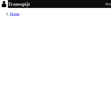
Transspijt
Ho
Home