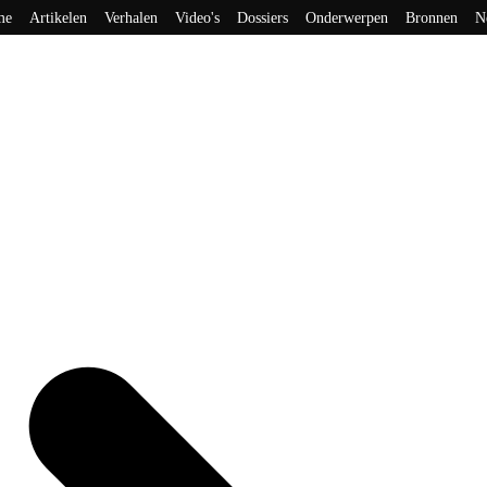
me
Artikelen
Verhalen
Video's
Dossiers
Onderwerpen
Bronnen
N