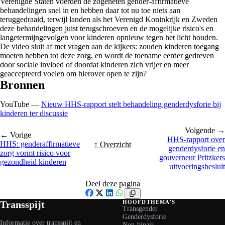
Verenigde Staten voerden de zogeheten gender-affirmatieve
behandelingen snel in en hebben daar tot nu toe niets aan
teruggedraaid, terwijl landen als het Verenigd Koninkrijk en Zweden
deze behandelingen juist terugschroeven en de mogelijke risico's en
langetermijngevolgen voor kinderen opnieuw tegen het licht houden.
De video sluit af met vragen aan de kijkers: zouden kinderen toegang
moeten hebben tot deze zorg, en wordt de toename eerder gedreven
door sociale invloed of doordat kinderen zich vrijer en meer
geaccepteerd voelen om hierover open te zijn?
Bronnen
YouTube —
Nieuw HHS-rapport stelt behandeling genderdysforie bij
kinderen ter discussie
Volgende →
← Vorige
HHS-rapport over
HHS: genderaffirmatieve
↑ Overzicht
genderdysforie en
zorg vormt risico voor
gouverneur Pritzkers
gezondheid kinderen
uitvoeringsbesluit
Deel deze pagina
Facebook
X
LinkedIn
WhatsApp
Transspijt
HOOFDTHEMA'S
Transgender
Genderdysforie
Informatie over transspijt en
Non-binair