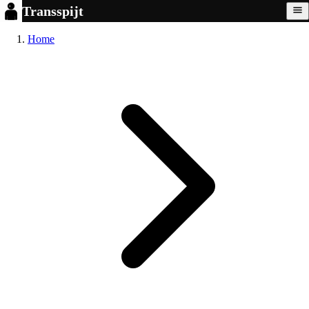
Transspijt
Home