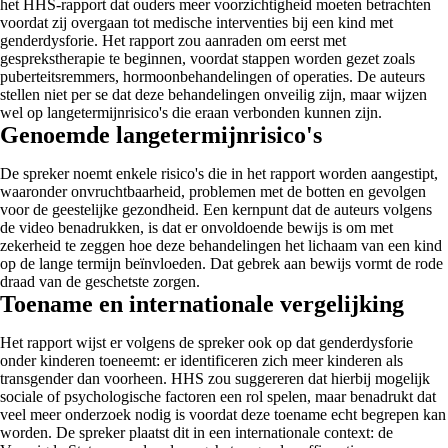
het HHS-rapport dat ouders meer voorzichtigheid moeten betrachten
voordat zij overgaan tot medische interventies bij een kind met
genderdysforie. Het rapport zou aanraden om eerst met
gesprekstherapie te beginnen, voordat stappen worden gezet zoals
puberteitsremmers, hormoonbehandelingen of operaties. De auteurs
stellen niet per se dat deze behandelingen onveilig zijn, maar wijzen
wel op langetermijnrisico's die eraan verbonden kunnen zijn.
Genoemde langetermijnrisico's
De spreker noemt enkele risico's die in het rapport worden aangestipt,
waaronder onvruchtbaarheid, problemen met de botten en gevolgen
voor de geestelijke gezondheid. Een kernpunt dat de auteurs volgens
de video benadrukken, is dat er onvoldoende bewijs is om met
zekerheid te zeggen hoe deze behandelingen het lichaam van een kind
op de lange termijn beïnvloeden. Dat gebrek aan bewijs vormt de rode
draad van de geschetste zorgen.
Toename en internationale vergelijking
Het rapport wijst er volgens de spreker ook op dat genderdysforie
onder kinderen toeneemt: er identificeren zich meer kinderen als
transgender dan voorheen. HHS zou suggereren dat hierbij mogelijk
sociale of psychologische factoren een rol spelen, maar benadrukt dat
veel meer onderzoek nodig is voordat deze toename echt begrepen kan
worden. De spreker plaatst dit in een internationale context: de