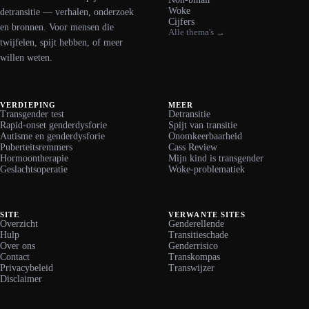
Woke
detransitie — verhalen, onderzoek
Cijfers
en bronnen. Voor mensen die
Alle thema's →
twijfelen, spijt hebben, of meer
willen weten.
VERDIEPING
MEER
Transgender test
Detransitie
Rapid-onset genderdysforie
Spijt van transitie
Autisme en genderdysforie
Onomkeerbaarheid
Puberteitsremmers
Cass Review
Hormoontherapie
Mijn kind is transgender
Geslachtsoperatie
Woke-problematiek
SITE
VERWANTE SITES
Overzicht
Genderellende
Hulp
Transitieschade
Over ons
Genderrisico
Contact
Transkompas
Privacybeleid
Transwijzer
Disclaimer