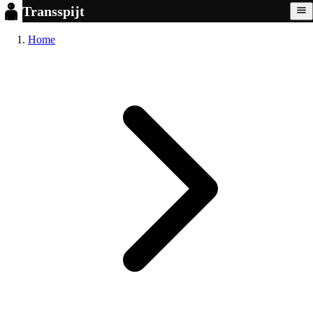
Transspijt
Home