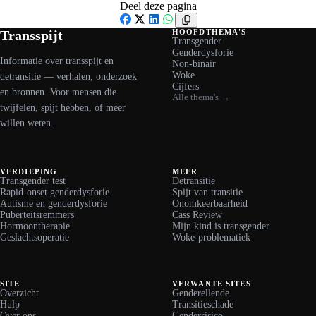
Deel deze pagina
Facebook
X
LinkedIn
WhatsApp
Transspijt
HOOFDTHEMA'S
Transgender
Genderdysforie
Informatie over transspijt en
Non-binair
Woke
detransitie — verhalen, onderzoek
Cijfers
en bronnen. Voor mensen die
Alle thema's →
twijfelen, spijt hebben, of meer
willen weten.
VERDIEPING
MEER
Transgender test
Detransitie
Rapid-onset genderdysforie
Spijt van transitie
Autisme en genderdysforie
Onomkeerbaarheid
Puberteitsremmers
Cass Review
Hormoontherapie
Mijn kind is transgender
Geslachtsoperatie
Woke-problematiek
SITE
VERWANTE SITES
Overzicht
Genderellende
Hulp
Transitieschade
Over ons
Genderrisico