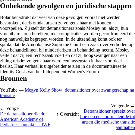
Onbekende gevolgen en juridische stappen
Bolar benadrukt dat veel van deze gevolgen vooraf niet werden
besproken, deels omdat artsen ze volgens haar niet konden
voorspellen. Zij stelt dat detransitioners zoals Mosley nu, als zij hun
vruchtbare jaren bereiken, met complicaties worden geconfronteerd die
nog nauwelijks begrepen worden. In de uitzending komt ook ter
sprake dat de Amerikaanse Supreme Court een zaak over verboden op
deze behandelingen bij minderjarigen in behandeling neemt. Mosley
vertelt dat zij een rechtszaak voert en dat zij hoogzwanger naar een
zitting reisde; volgens haar werd een tussenstap in haar voordeel
beslist. Haar verhaal is uitgebreider te zien in de documentaireserie
Identity Crisis van het Independent Women's Forum.
Bronnen
YouTube —
Megyn Kelly Show: detransitioner over zwangerschap na
transitie
Volgende →
← Vorige
Detransitioner spreekt over
De detransitioner die de
↑ Overzicht
hoe een eetstoornis leidde tot
American Academy of
artsen die medische transitie
Pediatrics aanpakt — IWF
aanraatten