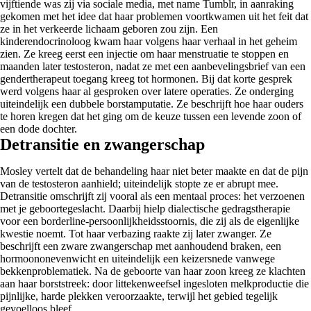
vijftiende was zij via sociale media, met name Tumblr, in aanraking
gekomen met het idee dat haar problemen voortkwamen uit het feit dat
ze in het verkeerde lichaam geboren zou zijn. Een
kinderendocrinoloog kwam haar volgens haar verhaal in het geheim
zien. Ze kreeg eerst een injectie om haar menstruatie te stoppen en
maanden later testosteron, nadat ze met een aanbevelingsbrief van een
gendertherapeut toegang kreeg tot hormonen. Bij dat korte gesprek
werd volgens haar al gesproken over latere operaties. Ze onderging
uiteindelijk een dubbele borstamputatie. Ze beschrijft hoe haar ouders
te horen kregen dat het ging om de keuze tussen een levende zoon of
een dode dochter.
Detransitie en zwangerschap
Mosley vertelt dat de behandeling haar niet beter maakte en dat de pijn
van de testosteron aanhield; uiteindelijk stopte ze er abrupt mee.
Detransitie omschrijft zij vooral als een mentaal proces: het verzoenen
met je geboortegeslacht. Daarbij hielp dialectische gedragstherapie
voor een borderline-persoonlijkheidsstoornis, die zij als de eigenlijke
kwestie noemt. Tot haar verbazing raakte zij later zwanger. Ze
beschrijft een zware zwangerschap met aanhoudend braken, een
hormoononevenwicht en uiteindelijk een keizersnede vanwege
bekkenproblematiek. Na de geboorte van haar zoon kreeg ze klachten
aan haar borststreek: door littekenweefsel ingesloten melkproductie die
pijnlijke, harde plekken veroorzaakte, terwijl het gebied tegelijk
gevoelloos bleef.