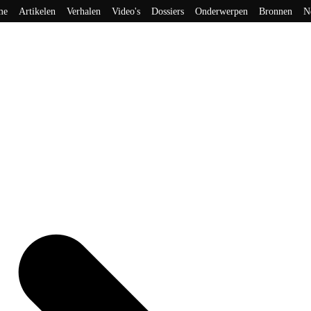
me
Artikelen
Verhalen
Video's
Dossiers
Onderwerpen
Bronnen
N