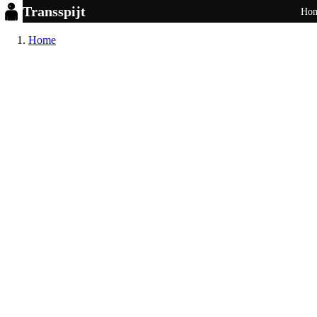
Transspijt
Ho
Home