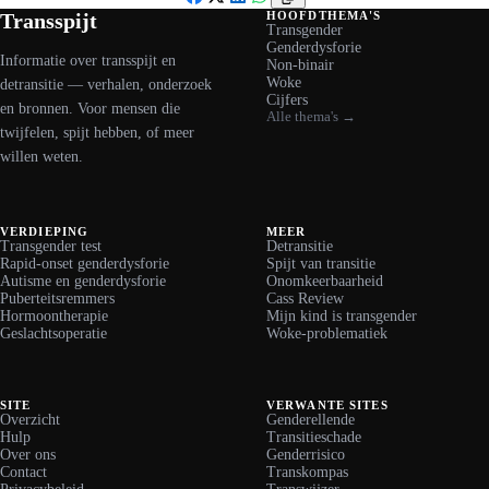
Facebook
X
LinkedIn
WhatsApp
Transspijt
HOOFDTHEMA'S
Transgender
Genderdysforie
Informatie over transspijt en
Non-binair
Woke
detransitie — verhalen, onderzoek
Cijfers
en bronnen. Voor mensen die
Alle thema's →
twijfelen, spijt hebben, of meer
willen weten.
VERDIEPING
MEER
Transgender test
Detransitie
Rapid-onset genderdysforie
Spijt van transitie
Autisme en genderdysforie
Onomkeerbaarheid
Puberteitsremmers
Cass Review
Hormoontherapie
Mijn kind is transgender
Geslachtsoperatie
Woke-problematiek
SITE
VERWANTE SITES
Overzicht
Genderellende
Hulp
Transitieschade
Over ons
Genderrisico
Contact
Transkompas