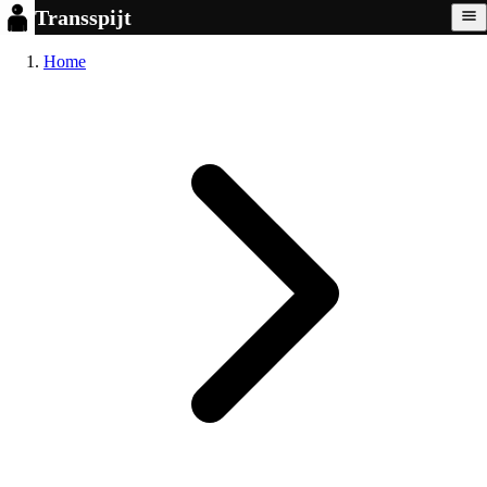
Transspijt
Home