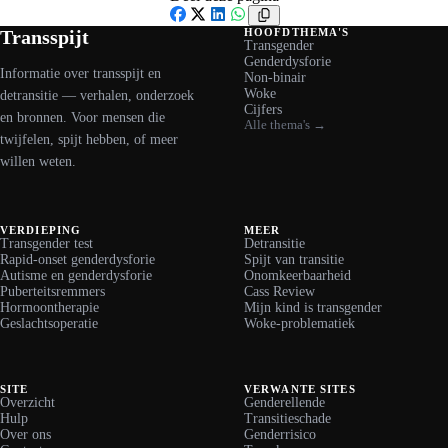
Facebook
X
LinkedIn
WhatsApp
Transspijt
HOOFDTHEMA'S
Transgender
Genderdysforie
Informatie over transspijt en
Non-binair
Woke
detransitie — verhalen, onderzoek
Cijfers
en bronnen. Voor mensen die
Alle thema's →
twijfelen, spijt hebben, of meer
willen weten.
VERDIEPING
MEER
Transgender test
Detransitie
Rapid-onset genderdysforie
Spijt van transitie
Autisme en genderdysforie
Onomkeerbaarheid
Puberteitsremmers
Cass Review
Hormoontherapie
Mijn kind is transgender
Geslachtsoperatie
Woke-problematiek
SITE
VERWANTE SITES
Overzicht
Genderellende
Hulp
Transitieschade
Over ons
Genderrisico