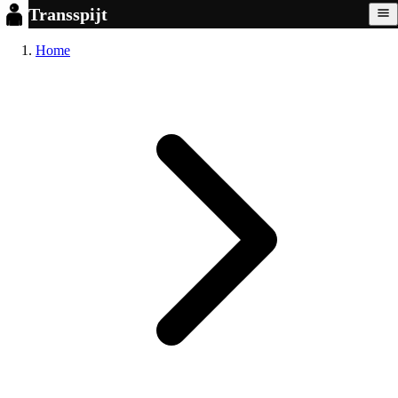
Transspijt
Home