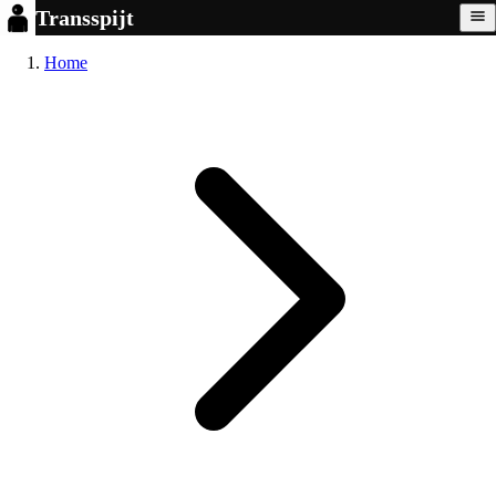
Transspijt
Home