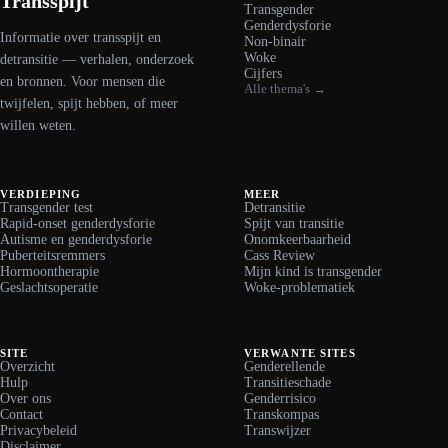
Transspijt
Transgender
Genderdysforie
Informatie over transspijt en
Non-binair
Woke
detransitie — verhalen, onderzoek
Cijfers
en bronnen. Voor mensen die
Alle thema's →
twijfelen, spijt hebben, of meer
willen weten.
VERDIEPING
MEER
Transgender test
Detransitie
Rapid-onset genderdysforie
Spijt van transitie
Autisme en genderdysforie
Onomkeerbaarheid
Puberteitsremmers
Cass Review
Hormoontherapie
Mijn kind is transgender
Geslachtsoperatie
Woke-problematiek
SITE
VERWANTE SITES
Overzicht
Genderellende
Hulp
Transitieschade
Over ons
Genderrisico
Contact
Transkompas
Privacybeleid
Transwijzer
Disclaimer